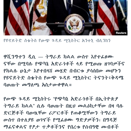
ቋንቋዎች
የዩናይትድ ስቴትስ የውጭ ጉዳይ ሚኒስትር አንተኒ ብሊንከን
ዋሺንግተን ዲሲ —
ትግራይ ክልል ውስጥ እየተፈፀሙ
ናቸው በሚባሉ የጭካኔ አድራጎቶች ላይ የሚወጡ ዘገባዎችና
የክልሉ ሁኔታ እየተበላሸ መሄድ በብርቱ ያሳሰበው መሆኑን
የዩናይትድ ስቴትስ የውጭ ጉዳይ ሚኒስትር ትናንት፤ቅዳሜ
ባወጡት መግለጫ አስታውቀዋል።
የውጭ ጉዳይ ሚኒስትሩ “የጭካኔ አድራጎቶች በኢትዮጵያ
ትግራይ ክልል” ሲሉ ባወጡት በዚህ መልዕክታቸው በዛ ባሉ
ድርጅቶች ባወጧቸው ሪፖርቶች የጠቆሟቸውን ትግራይ
ውስጥ በተለያዩ ወገኖች የሚፈፀሙ ግድያዎችን፣ በግዳጅ
ማፈናቀልና የፆታ ጥቃቶችንና የበረቱ የሰብዓዊ መብቶች