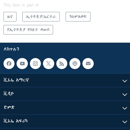
This item is part of
ዜና
ኢትዮጵያ/ኤርትራ
ዓለምአቀፍ
የኢትዮጵያ የስደት ቀውስ
ይከተሉን
ቪኦኤ አማርኛ
ቪዲዮ
ድምጽ
ቪኦኤ አፍሪካ