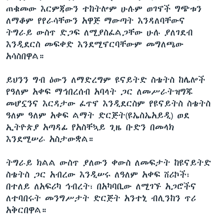
ጠቁመው እርምጃውን ተከትሎም ሁሉም ወገኖች ግጭቱን
ለማቆም የየራሳቸውን አዋጅ ማውጣት እንዳለባቸውና
ትግራይ ውስጥ ድጋፍ ለሚያስፈልጋቸው ሁሉ ያለገደብ
እንዲደርስ መፍቀድ እንደሚኖርባቸውም መግለጫው
አሳስበዋል።
ይህንን ግብ ዕውን ለማድረግም ዩናይትድ ስቴትስ ከሌሎች
የዓለም አቀፍ ማኅበረሰብ አባላት ጋር ለመሥራትዝግጁ
መሆኗንና እርዳታው ፈጥኖ እንዲደርስም የዩናይትስ ስቴትስ
ዓለም ዓለም አቀፍ ልማት ድርጅት(ዩኤስኤአይዲ) ወደ
ኢትዮጵያ አጣዳፊ የአስቸኳይ ጊዜ ቡድን በመላክ
እንደሚሠራ አስታውቋል።
ትግራይ ክልል ውስጥ ያለውን ቀውስ ለመፍታት ከዩናይትድ
ስቴትስ ጋር አብረው እንዲሠሩ ለዓለም አቀፍ ሸሪኮች፣
በተለይ ለአፍሪካ ኅብረት፣ በአካባቢው ለሚገኙ አጋሮችና
ለተባበሩት መንግሥታት ድርጅት አንተኒ ብሊንከን ጥሪ
አቅርበዋል።