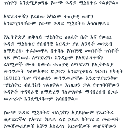
ጥሰትን እንደሚያወግዙ የውጭ ጉዳይ ሚኒስትሩ ገልፀዋል።
አድራጎቶቹን የፈፀመ አካልም ተጠያቂ መሆን
እንደሚገባቸውም የውጭ ጉዳይ ሚኒስትሩ አሳስበዋል።
የኢትዮጵያ ጠቅላይ ሚኒስትር ፅህፈት ቤት እና የውጪ
ጉዳይ ሚኒስቴር የሰብዓዊ እርዳታ ያለ አንዳች መገደብ
ለማድረስ፣ ተፈፅመዋል በተባሉ የሰብዓዊ መብቶች ጥሰቶች
ላይ ምርመራ ለማድረግ፣ እንዲሁም የአድራጎቶቹን
ፈፃሚዎች ሙሉ በሙሉ ተጠያቂ ለማድረግ የኢትዮጵያ
መንግሥት ዓለምአቀፍ ድጋፍን እንደሚቀበል ዓርብ፤ የካቲት
19/2103 ዓ.ም ማሳወቁን መንግሥታቸው እንደሚያደንቅም
ሚኒስትር ብሊንከን ገልፀዋል። እነዚህን ቃል የተገባባቸውን
ጉዳዮች ተግባራዊ ለማድረግ ዓለምአቀፉ ማኅበረሰብ በጋራ
መሥራት እንደሚገባውም አሳስበዋል።
የውጭ ጉዳይ ሚኒስትር ብሊንከን አያይዘውም የኤርትራ
ወታደሮችና የአማራ ክልል ልዩ ኃይል ከትግራይ መውጣት
የመጀመሪያዎቹ እጅግ አስፈላጊ እርምጃዎች መሆናቸውን