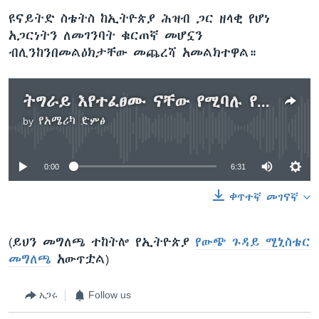
ዩናይትድ ስቴትስ ከኢትዮጵያ ሕዝብ ጋር ዘላቂ የሆነ
አጋርነትን ለመገንባት ቁርጠኛ መሆኗን
ብሊንከንበመልዕክታቸው መጨረሻ አመልክተዋል።
ትግራይ እየተፈፀሙ ናቸው የሚባሉ የጭካኔ አድራጎቶች እንዳሳሰበው የአሜሪካ መንግሥት ገለፀ
by
የአሜሪካ ድምፅ
No media source currently available
0:00
6:31
ቀጥተኛ መገናኛ
(ይህን መግለጫ ተከትሎ የኢትዮጵያ
የውጭ ጉዳይ ሚኒስቴር
መግለጫ
አውጥቷል)
አጋሩ
Follow us