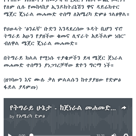
የለም ሲሉ የመከላከያ ኢንዶክትሪኔሽን ዋና ዳይሬክተር
ሜጀር ጄነራል መሐመድ ተሰማ ለአሜሪካ ድምፅ ገልፀዋል።
የህወሓት “ፅንፈኛ” ቡድን እንዳደረሰው ጉዳት ቢሆን ኖሮ
ትግራይ አሁን የያዘችው ቁመና ሊኖራት አይችልም ነበር”
ብለዋል ሜጀር ጄነራል መሐመድ።
በትግራይ ክልል የሚነሱ ጥያቄዎችን ይዛ ሜጀር ጀነራል
መሐመድ ተሰማን ያነጋገረቻቸው ጽዮን ግርማ ነች።
(ዘገባውን እና ሙሉ ቃለ ምልልሱን ከተያያዘው የድምፅ
ፋይል ያዳምጡ)
የትግራይ ሁኔታ - ከጀነራል መሐመድ ተሰማ ጋር የተደረገ ቃለ ምልልስ
by
የአሜሪካ ድምፅ
No media source currently available
0:00
31:21