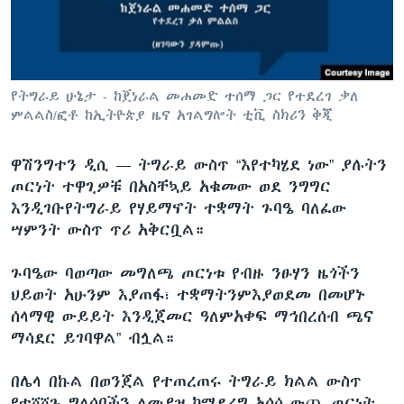
ቋንቋዎች
የትግራይ ሁኔታ - ከጀነራል መሐመድ ተሰማ ጋር የተደረገ ቃለ
ምልልስ/ፎቶ ከኢትዮጵያ ዜና አገልግሎት ቲቪ ስክሪን ቅጂ
ዋሽንግተን ዲሲ —
ትግራይ ውስጥ “እየተካሄደ ነው” ያሉትን
ጦርነት ተዋጊዎቹ በአስቸኳይ አቁመው ወደ ንግግር
እንዲገቡየትግራይ የሃይማኖት ተቋማት ጉባዔ ባለፈው
ሣምንት ውስጥ ጥሪ አቅርቧል።
ጉባዔው ባወጣው መግለጫ ጦርነቱ የብዙ ንፁሃን ዜጎችን
ህይወት አሁንም እያጠፋ፣ ተቋማትንምእያወደመ በመሆኑ
ሰላማዊ ውይይት እንዲጀመር ዓለምአቀፍ ማኅበረሰብ ጫና
ማሳደር ይገባዋል” ብሏል።
በሌላ በኩል በወንጀል የተጠረጠሩ ትግራይ ክልል ውስጥ
የተሸሸጉ ግለሰቦችን ለመያዝ ከሚደረግ አሰሳ ውጪ ጦርነት