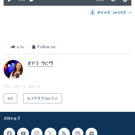
ቀጥተኛ መገናኛ
አጋሩ
Follow us
ጽዮን ግርማ
This item is part of
ዜና
ኢትዮጵያ/ኤርትራ
ይከተሉን