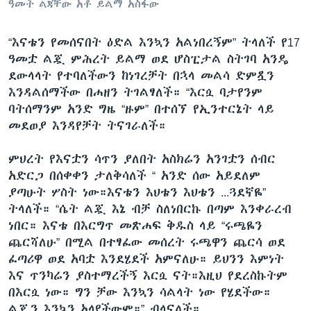
ዓመት ልጃቸው አቶ ይልማ አስፋው
“እናቴን የመሰናበት ዕድል እንኳን አልነበረኝም” ትላለች የ17
ዓመቷ ልጇ ምሕረት ይልማ ወደ ሆስፒታል ስትገባ አንዴ
ደውላላት የተባለችውን ከነገረቻት በኋላ መልሳ ድምጿን
እንዳልሰማችው በሐዘን ትገልፃለች። “እርሷ ባታየንም
ባትሰማንም አንድ ግዜ “ዙም” በተሰኘ የኢንተርኔት ላይ
መደወያ እንዳየቻት ትናገራለች።
ምህረት የእናቷን ሳጥን ያለበት አስክሬን አንገቷን ሰብር
አድርጋ በሰቀቀን ታለቅሳለች “ አንድ ሰው አይደለም
ያጣሁት ሦስት ነው።እናቴን እህቴን እህቴን ...ጓደኛዬ”
ትላለች። “ሴት ልጇ እኔ ብቻ ስለነበርኩ በጣም እንቀራረብ
ነበር። እናቴ በእርግጥ መጽሐፍ ቅዱስ ላይ “ሩጫዬን
ጨርሻለሁ” በሚል በተፃፈው መሰረት ሩጫዋን ጨርሳ ወደ
ፈጣሪዋ ወደ አባቷ እንደሄደች አምናለሁ። ይህንን እምነት
እና ጥንካሬን ያስተማረችኝ እርሷ ናት።እዚህ የደረስኩትም
በእርሷ ነው። ግን ቻው እንኳን ሳልላት ነው የሄደችው።
ልጇን እንኳን አላየችውም።” ብላናለች።