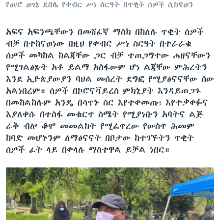
የወ/ሮ ወገኔ ደበሌ የቀብር ሥነ ስርዓት በጥቂት ሰዎች ሲከናወን
አፍና አፍንጫቸውን በመሸፈኛ ማስክ በከለሉ ጥቂት ሰዎች
ብቻ በተከናወነው በዚህ የቀብር ሥነ ስርዓት በተራራቁ
ሰዎች መካከል ከልጃቸው ጋር ብቻ ተጠጋግተው ሐዘናቸውን
የሚገልፅጹት አቶ ይልማ አስፋውም ሆነ ልጃቸው ምሕረትን
እንደ ኢዮጵያውያን ባህል መሰረት ደግፎ የሚያፅናናቸው ሰው
አልነበረም። ሰዎች በኮሮናቫይረስ ምክኒያት እንዳይጠጋጉ
በመከልከሉም አንዴ በሳጥኑ ስር እየተቀመጡ፣ እየተቃቀፉና
እያለቀሱ በተስፋ መቁርጥ ስሜት የሚያነቡን አባትና ልጅ
ራቅ ብሎ ቆሞ መመልከት የሚፈጥረው የውስጥ ሕመም
ከባድ መሆኑንም ለማፅናናት በቦታው ከተገኙትን ጥቂት
ሰዎች ፊት ላይ በቀላሉ ማስተዋል ይቻል ነበር።