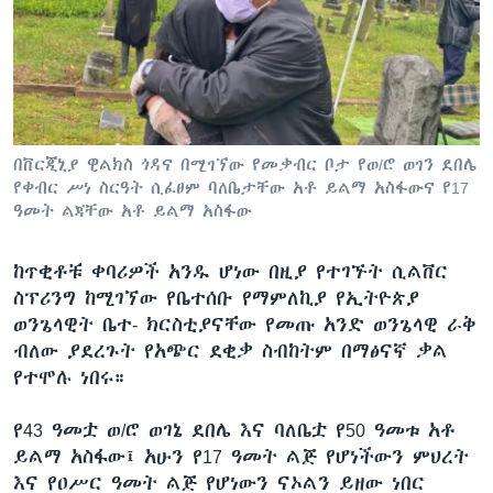
በቨርጂኒያ ዊልክስ ጎዳና በሚገኘው የመቃብር ቦታ የወ/ሮ ወገን ደበሌ
የቀብር ሥነ ስርዓት ሲፈፀም ባለቤታቸው አቶ ይልማ አስፋውና የ17
ዓመት ልጃቸው አቶ ይልማ አስፋው
ከጥቂቶቹ ቀባሪዎች አንዱ ሆነው በዚያ የተገኙት ሲልቨር
ስፕሪንግ ከሚገኘው የቤተሰቡ የማምለኪያ የኢትዮጵያ
ወንጌላዊት ቤተ- ክርስቲያናቸው የመጡ አንድ ወንጌላዊ ራቅ
ብለው ያደረጉት የአጭር ደቂቃ ስብከትም በማፅናኛ ቃል
የተሞሉ ነበሩ።
የ43 ዓመቷ ወ/ሮ ወገኔ ደበሌ እና ባለቤቷ የ50 ዓመቱ አቶ
ይልማ አስፋው፤ አሁን የ17 ዓመት ልጅ የሆነችውን ምህረት
እና የዐሥር ዓመት ልጅ የሆነውን ናኦልን ይዘው ነበር