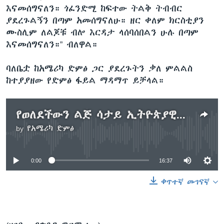
እናመሰግናለን። ጎፈንድሚ ከፍተው ትልቅ ትብብር
ያደረጉልኝን በጣም አመሰግናለሁ። ዘር ቀለም ክርስቲያን
ሙስሊም ለልጆቹ ብሎ እርዳታ ላሰባሰበልን ሁሉ በጣም
እናመሰግናለን።” ብለዋል።
ባለቤቷ ከአሜሪካ ድምፅ ጋር ያደረጉትን ቃለ ምልልስ
ከተያያዘው የድምፅ ፋይል ማዳማጥ ይቻላል።
የወለደችውን ልጅ ሳታይ ኢትዮጵያዊቷ በኮሮናቫይረስ ሕይወቷ አለፈ
by
የአሜሪካ ድምፅ
No media source currently available
0:00
16:37
ቀጥተኛ መገናኛ