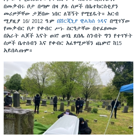
በመቃብሩ ቦታ በጣም በዛ ያሉ ሰዎች በቤተክርስቲያን
መሪዎቻቸው ታጅበው ነበር ለሽኝት የሚሄዱት። አርብ
ሚያዚያ 16/ 2012 ዓ.ም
በቨርጂኒያ ዊልክስ ጎዳና
በሚገኘው
የመቃብር ቦታ የቀብር ሥነ- ስርዓታቸው በተፈፀመው
በአራት ልጆች እናት ወ/ሮ ወገኔ ደበሌ ስንብት ግን የተገኙት
ሰዎች ቤተሰብን እና የቀብር አፈፃሚዎቹን ጨምሮ ከ15
አይበልጡም።