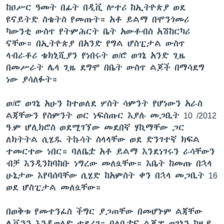
ከዐሥር ዓመት በፊት በዲቪ ሎተሪ ከኢትዮጵያ ወደ
ዩናይትድ ስቴትስ የመጡት። አቶ ይልማ በሞንጎመሪ
ካውንቲ ውስጥ የትምሕርት ቤት አውቶብስ አሽከርካሪ
ናቸው። በኢትዮጵያ በአንድ የግል ሆስፒታል ውስጥ
ላብራቶሪ ቴክኒሺያን የነበሩት ወ/ሮ ወገኔ አንድ ጊዜ
በመሥራት ሌላ ጊዜ ደግሞ በቤት ውስጥ ልጆች በማሳደግ
ነው ያሳለፉት።
ወ/ሮ ወገኔ አሁን ከተወለደ ሦስት ሳምንት የሆነውን አራስ
ልጃቸውን የስምንት ወር ነፍሰጡር እያሉ መጋቢት 10 /2012
ዓ.ም ሆሊክሮስ ወደሚገኘው መደበኛ ሃኪማቸው ጋር
ለክትትል ሲሄዱ ትኩሳት ስላላቸው ወደ ድንገተኛ ክፍል
ተመርተው ነበር። ባለቤቷ አቶ ይልማ እንደነገሩን ራሳቸውን
ብቻ እንዲንከባከቡ ነግረው መለሷቸው። እቤት ከመጡ በኋላ
ሁኔታው እየባሰባቸው ሲሄድ ከአምስት ቀን በኋላ መጋቢት 16
ወደ ሆስፒታል መለሷቸው።
በወቅቱ የመተንፈስ ችግር ያጋጠቸው በመሆኑም ልጃቸው
ሌቪንን እንዲወለድ ተደረገ። ባለቤቷና ልጆቿ ወገኔን ከዚያ