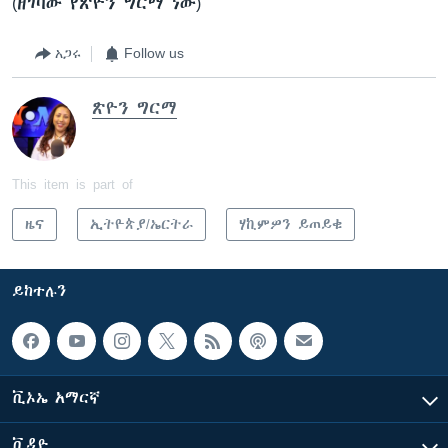
(ዘገባው የጽዮን ግርማ ነው)
አጋሩ
Follow us
ጽዮን ግርማ
This item is part of
ዜና
ኢትዮጵያ/ኤርትራ
ሃኪምዎን ይጠይቁ
ይከተሉን
ቪኦኤ አማርኛ
ቪዲዮ