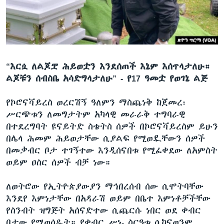
ቋንቋዎች
“እርሷ ለልጆቿ ሕይወቷን እንደሰጠች እኔም እሰጥላታለሁ።
ልጆቹን ሰብስቤ አሳድግላታለሁ” - የ17 ዓመቷ የወገኔ ልጅ
የኮሮናቫይረስ ወረርሽኝ ዓለምን ማስጨነቅ ከጀመረ፣
ሥርጭቱን ለመግታትም አካላዊ መራራቅ ተግባራዊ
በተደረግባት ዩናይትድ ስቴትስ ሰዎች በኮሮናቫይረስም ይሁን
በሌላ ሕመም ሕይወታቸው ሲያልፍ የሚወዷቸውን ሰዎች
በመቃብር ቦታ ተገኝተው እንዲሰናበቱ የሚፈቀደው ለአምስት
ወይም ዐስር ሰዎች ብቻ ነው።
ለወትሮው የኢትዮጵያውያን ማኅበረሰብ ሰው ሲሞትባቸው
እንደየ እምነታቸው በአዳራሽ ወይም በቤተ እምነቶቻችቸው
የስንብት ዝግጅት አሰናድተው ሲጨርሱ ነበር ወደ ቀብር
ቦታው የሚወሰዱት። የቀብር ሥነ- ስርዓቱ ሲከናወንም