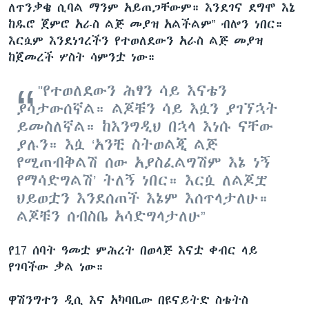
ለጥንቃቄ ሲባል ማንም አይጠጋቸውም። እንደገና ደግሞ እኔ
ከዱሮ ጀምሮ አራስ ልጅ መያዝ አልችልም” ብሎን ነበር።
እርሷም እንደነገረችን የተወለደውን አራስ ልጅ መያዝ
ከጀመረች ሦስት ሳምንቷ ነው።
"የተወለደውን ሕፃን ሳይ እናቴን
ያሳታውሰኛል። ልጆቹን ሳይ እሷን ያገኘኋት
ይመስለኛል። ከእንግዲህ በኋላ እነሱ ናቸው
ያሉን። እሷ ‘አንቺ ስትወልጂ ልጅ
የሚጠብቅልሽ ሰው አያስፈልግሽም እኔ ነኝ
የማሳድግልሽ’ ትለኝ ነበር። እርሷ ለልጆቿ
ህይወቷን እንደሰጠች እኔም እሰጥላታለሁ።
ልጆቹን ሰብስቤ አሳድግላታለሁ”
የ17 ሰባት ዓመቷ ምሕረት በወላጅ እናቷ ቀብር ላይ
የገባችው ቃል ነው።
ዋሽንግተን ዲሲ እና አካባቢው በዩናይትድ ስቴትስ