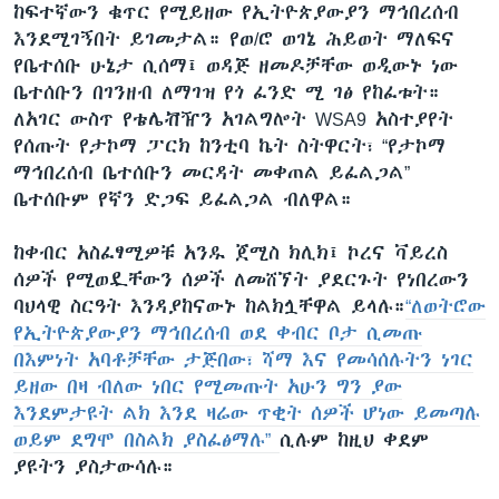
ከፍተኛውን ቁጥር የሚይዘው የኢትዮጵያውያን ማኅበረሰብ
እንደሚገኝበት ይገመታል። የወ/ሮ ወገኔ ሕይወት ማለፍና
የቤተሰቡ ሁኔታ ሲሰማ፤ ወዳጅ ዘመዶቻቸው ወዲውኑ ነው
ቤተሰቡን በገንዘብ ለማገዝ የጎ ፈንድ ሚ ገፅ የከፈቱት።
ለአገር ውስጥ የቴሌቭዥን አገልግሎት WSA9 አስተያየት
የሰጡት የታኮማ ፓርክ ከንቲባ ኬት ስትዋርት፣ “የታኮማ
ማኅበረሰብ ቤተሰቡን መርዳት መቀጠል ይፈልጋል”
ቤተሰቡም የኛን ድጋፍ ይፈልጋል ብለዋል።
ከቀብር አስፈፃሚዎቹ አንዱ ጀሚስ ክሊክ፤ ኮረና ቫይረስ
ሰዎች የሚወዷቸውን ሰዎች ለመሸኘት ያደርጉት የነበረውን
ባህላዊ ስርዓት እንዳያከናውኑ ከልክሏቸዋል ይላሉ።
“ለወትሮው
የኢትዮጵያውያን ማኅበረሰብ ወደ ቀብር ቦታ ሲመጡ
በእምነት አባቶቻቸው ታጅበው፣ ሻማ እና የመሳሰሉትን ነገር
ይዘው በዛ ብለው ነበር የሚመጡት አሁን ግን ያው
እንደምታዩት ልክ እንደ ዛሬው ጥቂት ሰዎች ሆነው ይመጣሉ
ወይም ደግሞ በስልክ ያስፈፅማሉ”
ሲሉም ከዚህ ቀደም
ያዩትን ያስታውሳሉ።