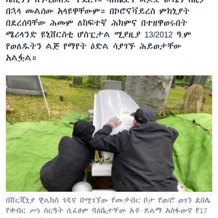
በኋላ መልሰው አላዩዋቸውም። በኮሮናቫይረስ ምክኒያት
በደረሰባቸው ሕመም ለከፍተኛ ሕክምና በተዘዋወሩበት
ሜሪላንድ ዩኒቨርስቲ ሆስፒታል ሚያዚያ 13/2012 ዓ.ም
የወለዱትን ልጅ የማየት ዕድል ሳያገኙ ሕይወታቸው
አልፏል።
በቨርጂኒያ ዊልክስ ጎዳና በሚገኘው የመቃብር ቦታ የወ/ሮ ወገን ደበሌ
የቀብር ሥነ ስርዓት ሲፈፀም ባለቤታቸው አቶ ይልማ አስፋውና የ17