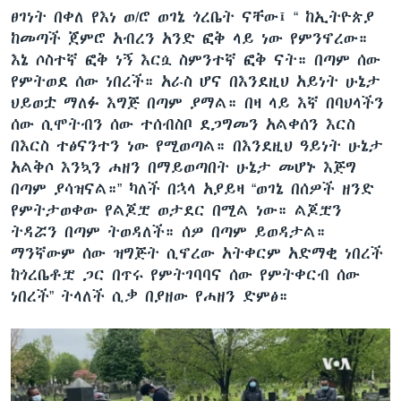
ፀገነት በቀለ የእነ ወ/ሮ ወገኔ ጎረቤት ናቸው፤ “ ከኢትዮጵያ
ከመጣች ጀምሮ አብረን አንድ ፎቅ ላይ ነው የምንኖረው።
እኔ ሶስተኛ ፎቅ ነኝ እርሷ ስምንተኛ ፎቅ ናት። በጣም ሰው
የምትወደ ሰው ነበረች። አራስ ሆና በእንደዚህ አይነት ሁኔታ
ህይወቷ ማለፉ እግጅ በጣም ያማል። በዛ ላይ እኛ በባህላችን
ሰው ሲሞትብን ሰው ተሰብስቦ ደጋግመን አልቀሰን እርስ
በእርስ ተፅናንተን ነው የሚወጣል። በእንደዚህ ዓይነት ሁኔታ
አልቅሶ እንኳን ሐዘን በማይወጣበት ሁኔታ መሆኑ እጅግ
በጣም ያሳዝናል።” ካለች በኋላ አያይዛ “ወገኔ በሰዎች ዘንድ
የምትታወቀው የልጆቿ ወታደር በሚል ነው። ልጆቿን
ትዳሯን በጣም ትወዳለች። ሰዎ በጣም ይወዳታል።
ማንኛውም ሰው ዝግጅት ሲኖረው አትቀርም አድማቂ ነበረች
ከጎረቤቶቿ ጋር በጥሩ የምትገባባና ሰው የምትቀርብ ሰው
ነበረች” ትላለች ሲቃ በያዘው የሐዘን ድምፅ።