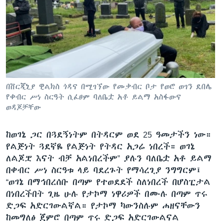
በቨርጂኒያ ዊልክስ ጎዳና በሚገኘው የመቃብር ቦታ የወሮ ወገን ደበሌ
የቀብር ሥነ ስርዓት ሲፈፀም ባለቤቷ አቶ ይልማ አስፋውና
ወዳጆቻቸው
ከወገኔ ጋር በጓደኝነትም በትዳርም ወደ 25 ዓመታችን ነው።
የልጅነት ጓደኛዬ የልጅነት የትዳር አጋሬ ነበረች። ወገኔ
ለልጆቿ እናት ብቻ አልነበረችም” ያሉን ባለቤቷ አቶ ይልማ
በቀብር ሥነ ስርዓቱ ላይ ባደረጉት የማሳረጊያ ንግግርም፤
“ወገኔ በማኅበረሰቡ በጣም የተወደደች ስለነበረች በሆስፒታል
በነበረችበት ጊዜ ሁሉ የታኮማ ነዋሪዎች በሙሉ በጣም ጥሩ
ድጋፍ አድርገውልኛል። የታኮማ ካውንስሉም ሐዘናቸውን
ከመግለፅ ጀምሮ በጣም ጥሩ ድጋፍ አድርገውልናል