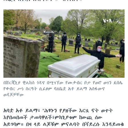
በቨርጂኒያ ዊልክስ ጎዳና በሚገኘው የመቃብር ቦታ የወሮ ወገን ደበሌ
የቀብር ሥነ ስርዓት ሲፈፀም ባለቤቷ አቶ ይልማ አስፋውና
ወዳጆቻቸው
አባቷ አቶ ይልማ፤ “ሕፃኑን የያዘችው እርሷ ናት ወተት
እየበጠበጠች ታጠባዋለች፤ምክኒያቱም ከውጪ ሰው
አይገባም። በዛ ላይ ልጆቹም ምናልባት በቫይረሱ እንዳይጠቁ