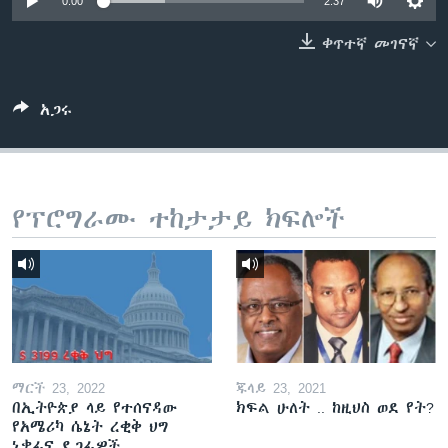
0:00
2:37
ቀጥተኛ መገናኛ
ቋንቋዎች
አጋሩ
የፕሮግራሙ ተከታታይ ክፍሎች
ማርች 23, 2022
ጁላይ 23, 2021
በኢትዮጵያ ላይ የተሰናዳው
ክፍል ሁለት .. ከዚህስ ወደ የት?
የአሜሪካ ሴኔት ረቂቅ ህግ
ነቃፊና ደጋፊዎች