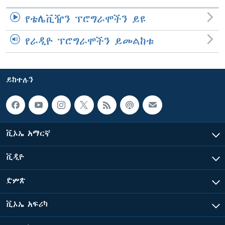
የቴሌቪዥን ፕሮግራሞችን ይዩ
የራዲዮ ፕሮግራሞችን ይመልከቱ
ይከተሉን
ቪኦኤ አማርኛ
ቪዲዮ
ድምጽ
ቪኦኤ አፍሪካ