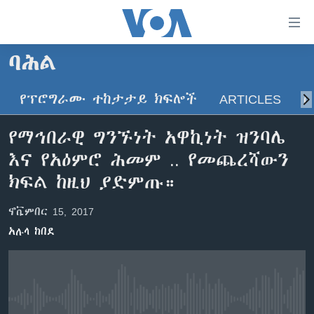
በቀላሉ
የመሥሪያ
ማገናኛዎች
ባሕል
ዜና
ወደ
ዋናው
የፕሮግራሙ ተከታታይ ክፍሎች
ARTICLES
ስ
ኑሮ በጤንነት
ኢትዮጵያ
ይዘት
ጋቢና ቪኦኤ
እለፍ
አፍሪካ
የማኅበራዊ ግንኙነት አዋኪነት ዝንባሌ
ወደ
ከምሽቱ ሦስት ሰዓት የአማርኛ ዜና
ዓለምአቀፍ
እና የአዕምሮ ሕመም .. የመጨረሻውን
ዋናው
ቪዲዮ
ይዘት
አሜሪካ
ክፍል ከዚህ ያድምጡ።
እለፍ
የፎቶ መድብሎች
መካከለኛው ምሥራቅ
ወደ
ኖቬምበር 15, 2017
ክምችት
ዋናው
አሉላ ከበደ
ይዘት
እለፍ
Learning English
ይከተሉን
No media source currently available