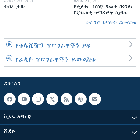
ኦገስት 20, 2021
ጁላይ 31, 2021
ደብረ ታቦር
የቲያትር 100ኛ ዓመት በጎንደር
ዩኒቨርስቲ ተማሪዎች ሲዘከር
ሁሉንም ክፍሎች ይመልከቱ
የቴሌቪዥን ፕሮግራሞችን ይዩ
የራዲዮ ፕሮግራሞችን ይመልከቱ
ይከተሉን
ቪኦኤ አማርኛ
ቪዲዮ