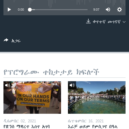
0:00
9:07
ቋንቋዎች
ቀጥተኛ መገናኛ
አጋሩ
የፕሮግራሙ ተከታታይ ክፍሎች
ዲሴምበር 02, 2021
ሴፕቴምበር 16, 2021
የጽንስ ማቋረጥ እሰጥ አገባ
እሬቻ ወይም የምስጋና በዓል