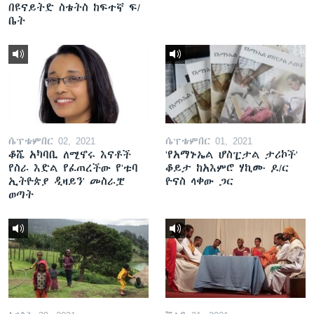
በዩናይትድ ስቴትስ ከፍተኛ ፍ/
ቤት
ሴፕቴምበር 02, 2021
ሴፕቴምበር 01, 2021
ቆሼ አካባቢ ለሚኖሩ እናቶች
'የአማኑኤል ሆስፒታል ታሪኮች'
የስራ እድል የፈጠረችው የ'ቱባ
ቆይታ ከአእምሮ ሃኪሙ ዶ/ር
ኢትዮጵያ ዲዛይን' መስራቿ
ዮናስ ላቀው ጋር
ወጣት