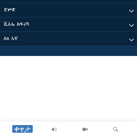
ድምጽ
ቋንቋዎች
ቪኦኤ አፍሪካ
ስለ እኛ
ቀጥታ