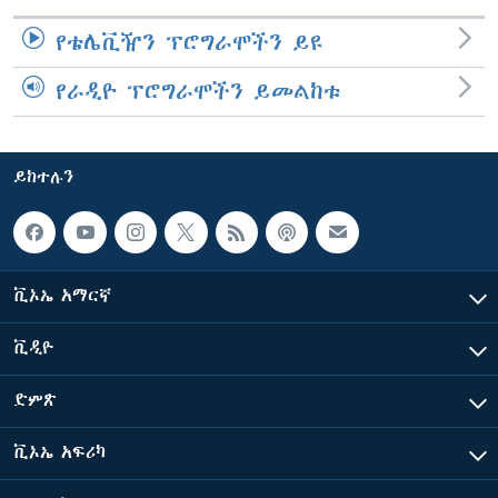
የቴሌቪዥን ፕሮግራሞችን ይዩ
የራዲዮ ፕሮግራሞችን ይመልከቱ
ይከተሉን
ቪኦኤ አማርኛ
ቪዲዮ
ድምጽ
ቪኦኤ አፍሪካ