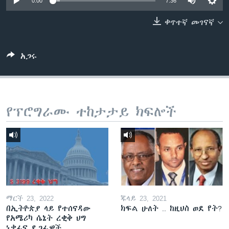
0:00
7:36
ቀጥተኛ መገናኛ
ቋንቋዎች
አጋሩ
የፕሮግራሙ ተከታታይ ክፍሎች
ማርች 23, 2022
ጁላይ 23, 2021
በኢትዮጵያ ላይ የተሰናዳው
ክፍል ሁለት .. ከዚህስ ወደ የት?
የአሜሪካ ሴኔት ረቂቅ ህግ
ነቃፊና ደጋፊዎች