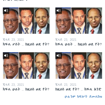
ጁላይ 23, 2021
ጁላይ 23, 2021
ክፍል ሦስት .. ከዚህስ ወደ የት?
ክፍል ሁለት .. ከዚህስ ወደ የት?
ጁላይ 23, 2021
ጁላይ 23, 2021
ክፍል ሁለት .. ከዚህስ ወደ የት?
ከዚህስ ወደ የት? .. ክፍል አንድ
ሁሉንም ክፍሎች ይመልከቱ