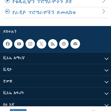
የቴሌቪዥን ፕሮግራሞችን ይዩ
የራዲዮ ፕሮግራሞችን ይመልከቱ
ይከተሉን
ቪኦኤ አማርኛ
ቪዲዮ
ድምጽ
ቪኦኤ አፍሪካ
ስለ እኛ