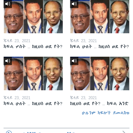
ጁላይ 23, 2021
ጁላይ 23, 2021
ክፍል ሦስት .. ከዚህስ ወደ የት?
ክፍል ሁለት .. ከዚህስ ወደ የት?
ጁላይ 23, 2021
ጁላይ 23, 2021
ክፍል ሁለት .. ከዚህስ ወደ የት?
ከዚህስ ወደ የት? .. ክፍል አንድ
ሁሉንም ክፍሎች ይመልከቱ