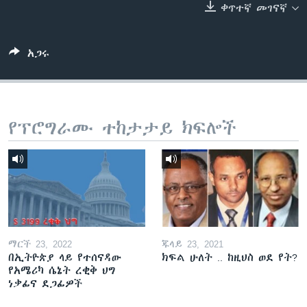
ቀጥተኛ መገናኛ
ቋንቋዎች
አጋሩ
የፕሮግራሙ ተከታታይ ክፍሎች
ማርች 23, 2022
ጁላይ 23, 2021
በኢትዮጵያ ላይ የተሰናዳው
ክፍል ሁለት .. ከዚህስ ወደ የት?
የአሜሪካ ሴኔት ረቂቅ ህግ
ነቃፊና ደጋፊዎች