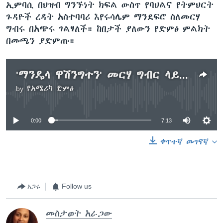
ኢምባሲ በህዝብ ግንኙነት ክፍል ውስጥ የባህልና የትምህርት
ጉዳዮች ረዳት አስተባባሪ እየሩሳሌም ማንደፍሮ ስለመርሃ
ግብሩ በአጭሩ ገልፃለች። ከበታች ያለውን የድምፅ ምልክት
በመጫን ያድምጡ።
'ማንዴላ ዋሽንግተን' መርሃ ግብር ላይ ለመሳተፍ የማመልከቻ ቀን ነገ ይጠናቀቃል
by
የአሜሪካ ድምፅ
No media source currently available
0:00
7:13
ቀጥተኛ መገናኛ
አጋሩ
Follow us
መስታወት አራጋው