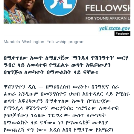
ቋንቋዎች
Mandela Washington Fellowship program
በሚቀጥለው አመት ለሚዘጋጀው 'ማንዴላ ዋሽንግተን' መርሃ
ግብር ላይ ለመሳተፍ የሚፈልጉ ወጣት አፍሪካውያን
በዝግጅቱ ለመካተት በማመልከት ላይ ናቸው።
ዋሽንግተን ዲሲ —
በማህበረሰብ መሪነት፣ በንግድና ስራ
ፈጠራ አንዲሁም በመንግስትና ህዝብ አስተዳደር ላይ የሚሰሩ
ወጣት አፍሪካውያን በሚቀጥለው አመት በሚዘጋጀው
የ'ማንዴላ ዋሽንግተን' መርሃግብር ፕሮግራም ለመሳተፍ
ሃሳቦቻቸውን ገልፀው ፕሮግራሙ ውስጥ ለመግባት
በማመልከት ላይ ናቸው። ነገ የማመልከቻ መቀበያ
የመጨረሻ ቀን ነው። አዲስ አበባ የሚገኘው የአሜሪካ