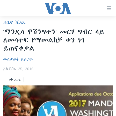
በቀላሉ
የመሥሪያ
ማገናኛዎች
ጋቢና ቪኦኤ
ዜና
ወደ
'ማንዴላ ዋሽንግተን' መርሃ ግብር ላይ
ዋናው
ኑሮ በጤንነት
ኢትዮጵያ
ለመሳተፍ የማመልከቻ ቀን ነገ
ይዘት
ጋቢና ቪኦኤ
እለፍ
አፍሪካ
ይጠናቀቃል
ወደ
ከምሽቱ ሦስት ሰዓት የአማርኛ ዜና
ዓለምአቀፍ
ዋናው
መስታወት አራጋው
ቪዲዮ
ይዘት
አሜሪካ
ኦክቶበር 25, 2016
እለፍ
የፎቶ መድብሎች
መካከለኛው ምሥራቅ
ወደ
አጋሩ
ክምችት
ዋናው
ይዘት
እለፍ
Learning English
ይከተሉን