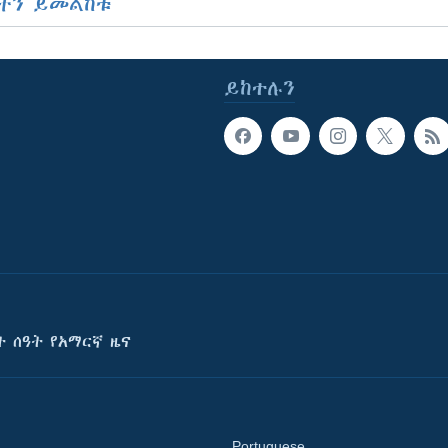
ችን ይመልከቱ
ይከተሉን
ት ሰዓት የአማርኛ ዜና
Portuguese