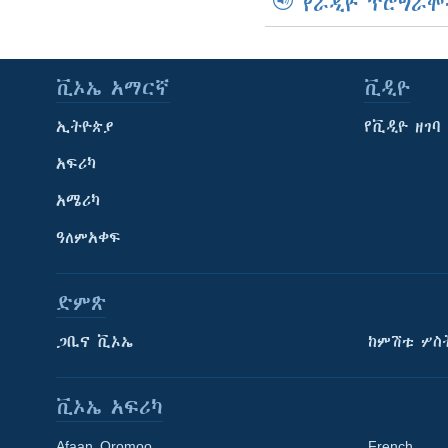
የራዲዮ ፕሮግራሞ
ቪኦኤ አማርኛ
ቪዲዮ
ኢትዮጵያ
የቪዲዮ ዘገባ
አፍሪካ
አሜሪካ
ዓለምአቀፍ
ድምጽ
ጋቢና ቪኦኤ
ከምሽቱ ሦስ
ቪኦኤ አፍሪካ
Afaan Oromoo
French