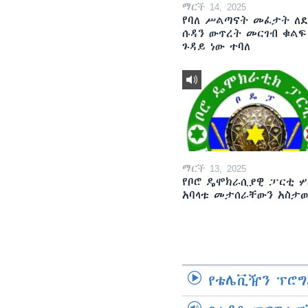
ማርች 14, 2025
የባለ ሥልጣናት መፈታት ለ
ሱዳን ውጥረት መርገብ ቁልፍ
ጉዳይ ነው ተባለ
ማርች 13, 2025
የቦሮ ዴሞክራሲያዊ ፓርቲ ሦ
አባላቱ መታሰራቸውን አስታ
የቴሌቪዥን ፕሮግ