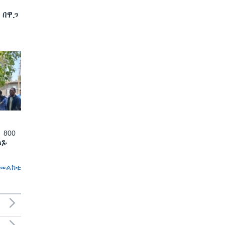
 በዋጋ
 800
ለጹ
መልከቱ