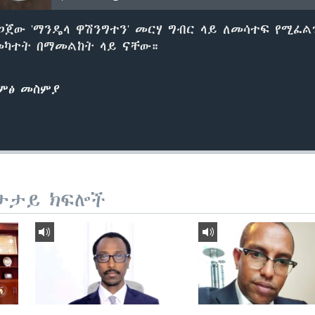
ጀው 'ማንዴላ ዋሽንግተን' መርሃ ግብር ላይ ለመሳተፍ የሚፈል
መካተት በማመልከት ላይ ናቸው።
ድምፅ መስምያ
ታታይ ክፍሎች