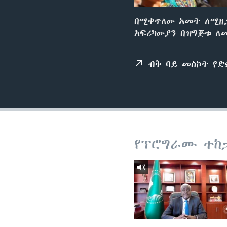
በሚቀጥለው አመት ለሚዘጋ
አፍሪካውያን በዝግጅቱ ለ
ብቅ ባይ መስኮት የ
የፕሮግራሙ ተከ