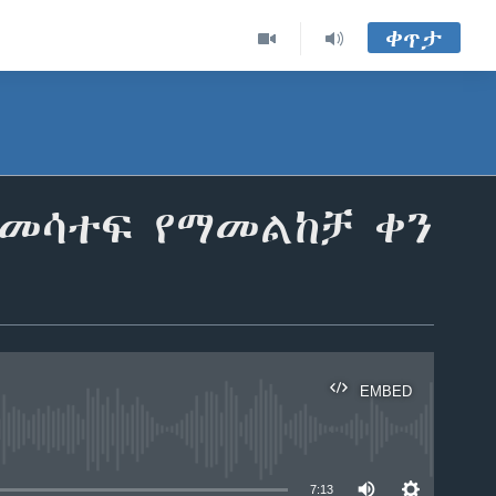
ቀጥታ
 ለመሳተፍ የማመልከቻ ቀን
EMBED
able
7:13