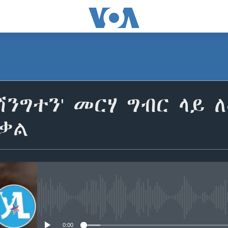
ሽንግተን' መርሃ ግብር ላይ
ቀቃል
No media source currently avail
0:00