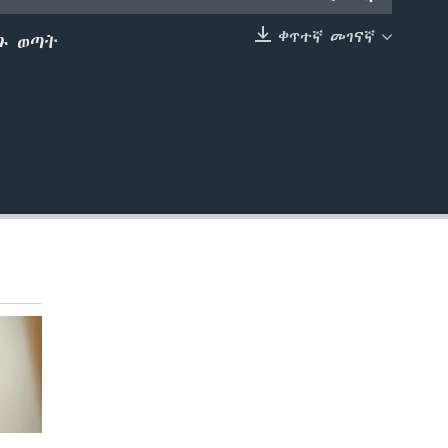
ቀጥተኛ መገናኛ
ጉ ወጣት
EMBED