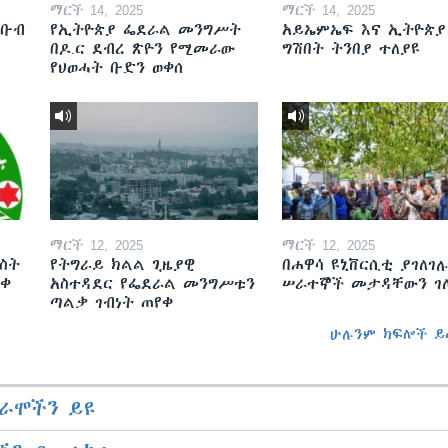
ማርች 14, 2025
ማርች 14, 2025
ደቡብ
የኢትዮጵያ ፌደራል መንግሥት
አይኤምኤፍ እና ኢትዮጵያ
በዶ.ር ደብረ ጽዮን የሚመራው
ግሽበት ትንበያ ተለያዩ
የህወሓት ቡድን ወቀሰ
ማርች 12, 2025
ማርች 12, 2025
ስት
የትግራይ ክልል ጊዜያዊ
በሐዋሳ ዩኒቨርሲቲ ያገለገሉ
ወቀ
አስተዳደር የፌደራል መንግሥቱን
ሠራተኞች መታዳቸውን ገ
ጣልቃ ገብነት ጠየቀ
ሁሉንም ክፍሎች ይ
ራሞችን ይዩ