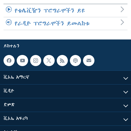
የቴሌቪዥን ፕሮግራሞችን ይዩ
የራዲዮ ፕሮግራሞችን ይመልከቱ
ይከተሉን
ቪኦኤ አማርኛ
ቪዲዮ
ድምጽ
ቪኦኤ አፍሪካ