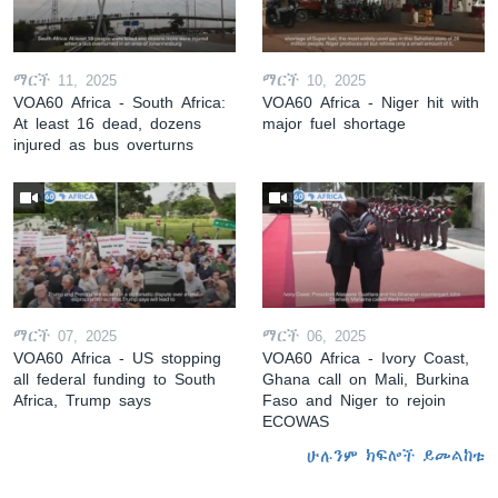
ማርች 11, 2025
ማርች 10, 2025
VOA60 Africa - South Africa:
VOA60 Africa - Niger hit with
At least 16 dead, dozens
major fuel shortage
injured as bus overturns
ማርች 07, 2025
ማርች 06, 2025
VOA60 Africa - US stopping
VOA60 Africa - Ivory Coast,
all federal funding to South
Ghana call on Mali, Burkina
Africa, Trump says
Faso and Niger to rejoin
ECOWAS
ሁሉንም ክፍሎች ይመልከቱ