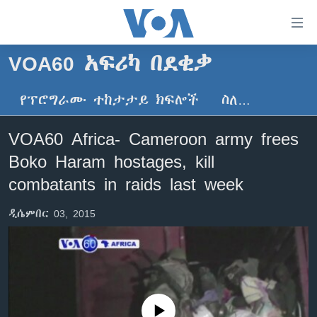
በቀላሉ
የመሥሪያ
ማገናኛዎች
VOA60 አፍሪካ በደቂቃ
ዜና
ወደ
ዋናው
የፕሮግራሙ ተከታታይ ክፍሎች
ስለ…
ኑሮ በጤንነት
ኢትዮጵያ
ይዘት
ጋቢና ቪኦኤ
እለፍ
አፍሪካ
VOA60 Africa- Cameroon army frees
ወደ
ከምሽቱ ሦስት ሰዓት የአማርኛ ዜና
ዓለምአቀፍ
Boko Haram hostages, kill
ዋናው
ቪዲዮ
ይዘት
አሜሪካ
combatants in raids last week
እለፍ
የፎቶ መድብሎች
መካከለኛው ምሥራቅ
ወደ
ዲሴምበር 03, 2015
ክምችት
ዋናው
ይዘት
እለፍ
Learning English
ይከተሉን
No media source currently available