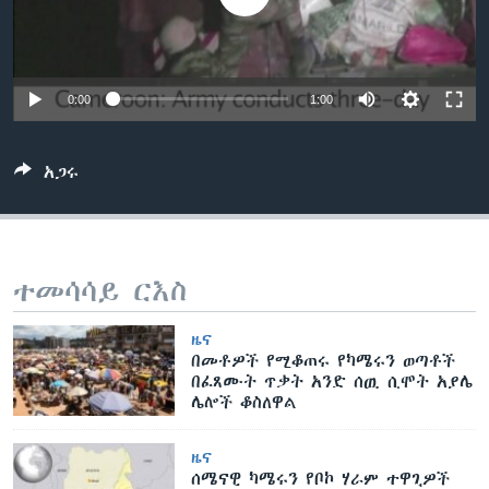
ቋንቋዎች
0:00
1:00
አጋሩ
ተመሳሳይ ርእስ
ዜና
በመቶዎች የሚቆጠሩ የካሜሩን ወጣቶች
በፈጸሙት ጥቃት አንድ ሰዉ ሲሞት አያሌ
ሌሎች ቆስለዋል
ዜና
ሰሜናዊ ካሜሩን የቦኮ ሃራም ተዋጊዎች