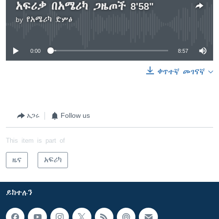
አፍሪቃ በአሜሪካ ጋዜጦች 8'58"
by
የአሜሪካ ድምፅ
No media source currently available
0:00
8:57
ቀጥተኛ መገናኛ
አጋሩ
Follow us
This item is part of
ዜና
አፍሪካ
ይከተሉን