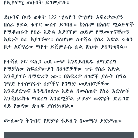
የኢኮኖሚ ጠበብት ይገምታሉ።
ይሁንና በዛን ወቀት 122 ሚልዮን የሚሆኑ አፍሪቃውያን
በስራ ሃይል ቁጥር ውስጥ ይገባሉ። ከነሱም በአስር ሚልዮኖች
የሚቆጠሩት የስራ እድል አያገኙም ወይም የሚመጥናቸውን
አይነት ስራ አያገኙም። ስለሆነም ለተሻል የስራ እድል ሩቁን
ቦታ አሻግረው ማየት ይጀምራሉ ሲል ጽሁፉ ያስገነዝባል።
የተሻለ ኑሮ ፍለጋ ወደ ውጭ እንዳይሰደዱ ለማድረግ
የሚቻለው አፍሪቃውያን በሀገሮቻቸው ጥሩ የስራ እድል
እንዲያገኙ በማድረግ ነው። በአፍሪቃ ሀገሮች ያሉት በግል
ንግድ የተሰማሩት ሰዎችና የንግድ መደብሮቻቸው
እንዲያድጉና እንዲበለጽጉ እድል በመስጠት የስራ እድሎች
እንዲበራከቱ ማደረግ እንደሚቻል ታይም መጽሄት ድረ-ገጽ
ላይ የወጣው ጽሁፍ ያስገነዝባል።
ሙሉውን ቅንብር የድምፅ ፋይሉን በመጫን ያድምጡ።