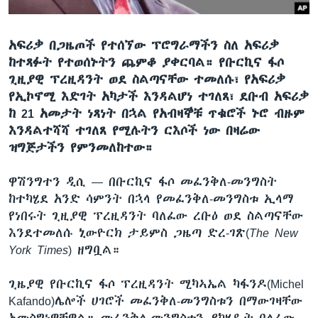
አፍሪቃ በጋዜጦች የተሰኘው ፕሮግራማችን ስለ አፍሪቃ
ቋንቋዎች
ከተጻፉት የተወሰኑትን ጨምቆ ያቀርባል። የቡርኪና ፋሶ
ጊዚያዊ ፕረዚዳንት ወደ ስልጣናቸው ተመለሱ፣ የአፍሪቃ
የኢኮኖሚ እድገት አካታች እንዳልሆነ ተገለጸ፣ ደቡብ አፍሪቃ
ከ 21 አመታት ነጻነት በኋል የአብዛኞቹ ጥቁሮች ኑሮ ብዙም
እንዳልተሻሻ ተገለጸ የሚሉትን ርእሶች ነው በዛሬው
ዝግጅታችን የምንመለከተው።
ዋሽንግተን ዲሲ —
በቡርኪና ፋሶ መፈንቅለ-መንግስት
ከተካሄደ አንድ ሳምንት በኋላ የመፈንቅለ-መንግስቱ ኢላማ
የነበሩት ጊዚያዊ ፕረዚዳንት ባለፈው ረቡዕ ወደ ስልጣናቸው
እንደተመለሱ ኒውዮርክ ታይምስ ጋዜጣ ድረ-ገጽ(
The New
York Times
) ዘግቧል።
ጊዜያዊ የቡርኪና ፋሶ ፕረዚዳንት ሚካኣኤል ካፋንዶ(Michel
Kafando)ሌሎች ሀገሮች መፈንቅለ-መንግስቱን በማውገዛቸው
አመስግነዋቸዋል። መፈንቅለ-መንግስቱን ያካሄዱት ባለፈው