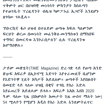
ጥቅምት ወር በህዝባዊ መነሳሳት ምክንያት ከስልጣን
የተወገዱት ፕረዚዳንት ብሌዝ ካምፓኦሬ አጋሮች እንደሆኑ
ዘገባው ገልጿል።
“የቡርኪና ፋሶ ህዝብ በተለይም ወጣቱ ክፍል ካለምንም
ፍርሀት ቆርጦ በመነሳት መፈንቅለ-መንግስቱን በማክሸፍ
ተግባር በመርዳቱ እንኮራበታለን” ሲሉ ፕረዚዳንቱ
አሞግሰዋል።
--------
ታይም መጽሄት(
TIME Magazine
) ድረ-ገጽ ላይ የወጣ አንድ
ጽሁፍ አፍሪቃ በኢኮኖሚ እድገት እየተራመደች ቢሆንም
የእድገትዋ ሂደት አካታች አይደለም። ወጣቶች እየበዙበት
በመሄድ ላይ ላለው ህዝቧ በቂና ተገቢ የስራ እድል
እየፈጠረች አይደልም ይላል። አፍሪቃ እአአ እስከ 2020
ዓ.ም. ባለው ጊዜ (በአምስት አመታት ጊዜ ውስጥ ማለት ነው)
54 ሚልዮን የሚሆን አዲስ የስራ እድል እንደምትፈጥር