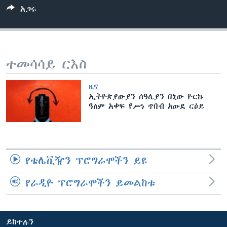
አጋሩ
ቋንቋዎች
ተመሳሳይ ርእስ
ዜና
ኢትዮጵያውያን ሰዓሊያን በኒው ዮርኩ
ዓለም አቀፍ የሥነ ጥበብ አውደ ርዕይ
የቴሌቪዥን ፕሮግራሞችን ይዩ
የራዲዮ ፕሮግራሞችን ይመልከቱ
ይከተሉን