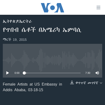
በቀላሉ
የመሥሪያ
ማገናኛዎች
ኢትዮጵያ/ኤርትራ
ዜና
ወደ
የጥበብ ሴቶች በአሜሪካ ኤምባሲ
ዋናው
ኑሮ በጤንነት
ኢትዮጵያ
ይዘት
ማርች 19, 2015
ጋቢና ቪኦኤ
እለፍ
አፍሪካ
ወደ
ከምሽቱ ሦስት ሰዓት የአማርኛ ዜና
ዓለምአቀፍ
ዋናው
ቪዲዮ
ይዘት
አሜሪካ
No media source currently available
እለፍ
የፎቶ መድብሎች
መካከለኛው ምሥራቅ
ወደ
0:00
7:30
ክምችት
ዋናው
ይዘት
ቀጥተኛ መገናኛ
Female Artists at US Embassy in
እለፍ
Learning English
Addis Ababa, 03-18-15
ይከተሉን