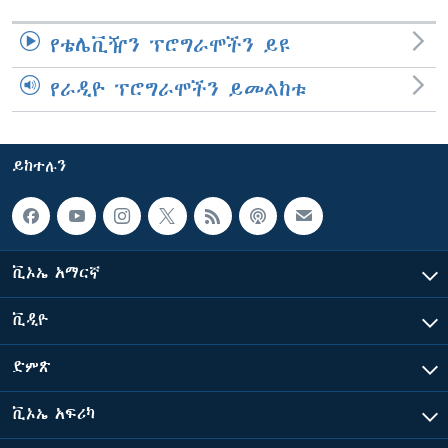
የቴሌቪዥን ፕሮግራሞችን ይዩ
የራዲዮ ፕሮግራሞችን ይመልከቱ
ይከተሉን
ቪኦኤ አማርኛ
ቪዲዮ
ድምጽ
ቪኦኤ አፍሪካ