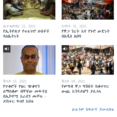
ሴፕቴምበር 21, 2021
ኦገስት 31, 2021
የኢትዮጵያ የተፈጥሮ ሀብቶች
የዋጋ ንረት እና የኑሮ ውድነት
ባለቤትነት
በአዲስ አበባ
ጁላይ 15, 2021
ጁላይ 09, 2021
የጥቁሮች የዘር ጭቆናን
የምግብ ዋጋ ግሽበት ከቁጥጥር
ለማስቆም ብቸኛው መፍትሄ
ውጪ እንዳይሆን ያሰጋል
በኢኮኖሚ እራስን መቻል -
ዶክተር ፍሰሃ እሸቱ
ሁሉንም ክፍሎች ይመልከቱ