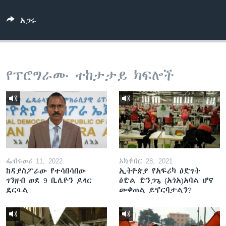
አጋሩ
ቋንቋዎች
የፕሮግራሙ ተከታታይ ክፍሎች
ፌብሩወሪ 11, 2022
ኦክቶበር 28, 2021
ከዳያስፖራው የተሳበሳበው
ኢትዮጵያ የአፍሪካ ዕድገት
ገንዘብ ወደ 9 ቢሊዮን ዶላር
ዕድል ድንጋጌ (አጎአ)አባል ሆና
ደርሷል
መቀጠል ይኖርባታልን?