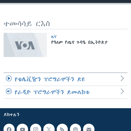
ቋንቋዎች
ተመሳሳይ ርእስ
ዜና
የዓለም የጤና ጉባዔ በኢትዮጵያ
የቴሌቪዥን ፕሮግራሞችን ይዩ
የራዲዮ ፕሮግራሞችን ይመልከቱ
ይከተሉን