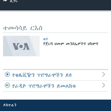
አጋሩ
ቋንቋዎች
ተመሳሳይ ርእስ
ዜና
የጀርባ ህመም መንስኤዎችና ህክምና
የቴሌቪዥን ፕሮግራሞችን ይዩ
የራዲዮ ፕሮግራሞችን ይመልከቱ
ይከተሉን