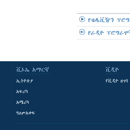
የቴሌቪዥን ፕሮግ
የራዲዮ ፕሮግራሞ
ቪኦኤ አማርኛ
ቪዲዮ
ኢትዮጵያ
የቪዲዮ ዘገባ
አፍሪካ
አሜሪካ
ዓለምአቀፍ