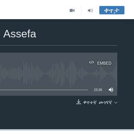
ቀጥታ
 Assefa
EMBED
able
23:26
ቀጥተኛ መገናኛ
EMBED