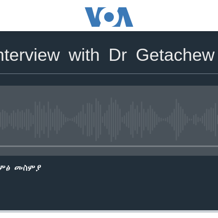
Interview with Dr Getachew
No media source currently avail
ድምፅ መስምያ