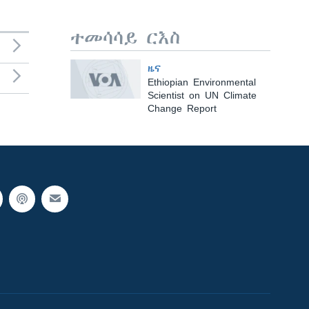
ተመሳሳይ ርእስ
ዜና
Ethiopian Environmental
Scientist on UN Climate
Change Report