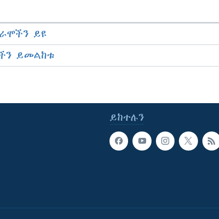
ራሞችን ይዩ
ችን ይመልከቱ
ይከተሉን