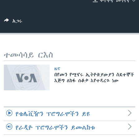
ቀጥተኛ መገናኛ
አጋሩ
ቋንቋዎች
ተመሳሳይ ርእስ
ዜና
በየመን የሚኖሩ ኢትዮጵያውያን ስደተኞች
እጅግ ለከፋ ሰቆቃ እየተዳረጉ ነው
የቴሌቪዥን ፕሮግራሞችን ይዩ
የራዲዮ ፕሮግራሞችን ይመልከቱ