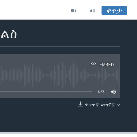
ቀጥታ
ልልስ
EMBED
able
6:37
ቀጥተኛ መገናኛ
EMBED