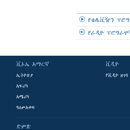
የቴሌቪዥን ፕሮግ
የራዲዮ ፕሮግራሞ
ቪኦኤ አማርኛ
ቪዲዮ
ኢትዮጵያ
የቪዲዮ ዘገባ
አፍሪካ
አሜሪካ
ዓለምአቀፍ
ድምጽ