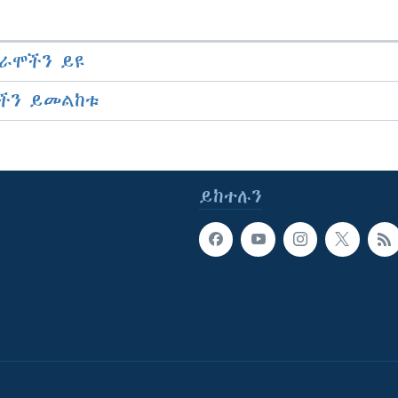
ራሞችን ይዩ
ችን ይመልከቱ
ይከተሉን