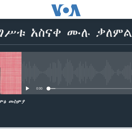
ንግሥቱ አስናቀ ሙሉ ቃለም
No media source currently avail
0:00
ድምፅ መስምያ