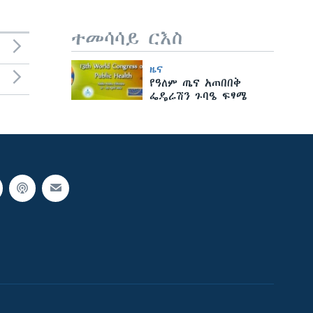
ተመሳሳይ ርእስ
ዜና
የዓለም ጤና አጠበበቅ
ፌዴሬሽን ጉባዔ ፍፃሜ