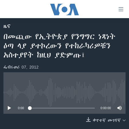
በቀላሉ
የመሥሪያ
ማገናኛዎች
ዜና
ዜና
ወደ
በመጪው የኢትዮጵያ የንግግር ነጻነት
ዋናው
ኑሮ በጤንነት
ኢትዮጵያ
ዕጣ ላያ ያተኮረውን የተከራካሪዎቹን
ይዘት
ጋቢና ቪኦኤ
እለፍ
አፍሪካ
አስተያየት ከዚህ ያድምጡ፤
ወደ
ከምሽቱ ሦስት ሰዓት የአማርኛ ዜና
ዓለምአቀፍ
ዋናው
ፌብሩወሪ 07, 2012
ቪዲዮ
ይዘት
አሜሪካ
እለፍ
የፎቶ መድብሎች
መካከለኛው ምሥራቅ
ወደ
ክምችት
ዋናው
No media source currently available
ይዘት
እለፍ
Learning English
0:00
0:00:00
ቀጥተኛ መገናኛ
ይከተሉን