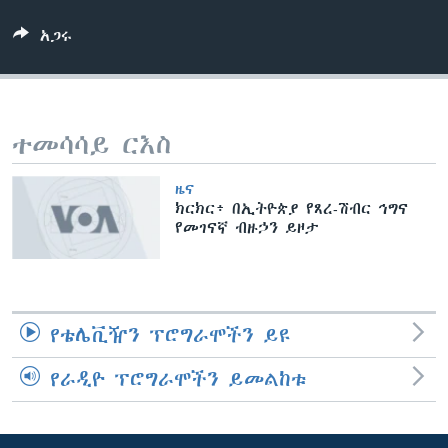
አጋሩ
ቋንቋዎች
ተመሳሳይ ርእስ
ዜና
ክርክር፥ በኢትዮጵያ የጸረ-ሽብር ኅግና
የመገናኛ ብዙኃን ይዞታ
የቴሌቪዥን ፕሮግራሞችን ይዩ
የራዲዮ ፕሮግራሞችን ይመልከቱ