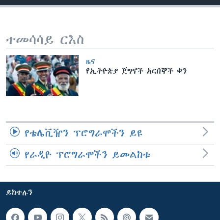
ቋንቋዎች
ተመሳሳይ ርእስ
ዜና
የኢትዮጵያ ጀግኖች አርበኞች ቀን
የቴሌቪዥን ፕሮግራሞችን ይዩ
የራዲዮ ፕሮግራሞችን ይመልከቱ
ይከተሉን