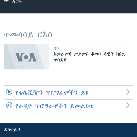
አጋሩ
ቋንቋዎች
ተመሳሳይ ርእስ
ዜና
አውራምባ ታይምስ ቆመ፤ ዳዊት ከበደ
ተሰደደ
የቴሌቪዥን ፕሮግራሞችን ይዩ
የራዲዮ ፕሮግራሞችን ይመልከቱ
ይከተሉን