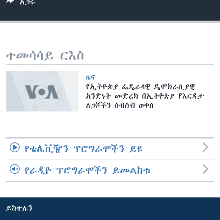
አጋሩ
ቋንቋዎች
ተመሳሳይ ርእስ
ዜና
የኢትዮጵያ ፌዴራላዊ ዴሞክራሲያዊ
አንድነት መድረክ በኢትዮጵያ የእርዳታ
ለጋሾችን ስብስብ ወቀሰ
የቴሌቪዥን ፕሮግራሞችን ይዩ
የራዲዮ ፕሮግራሞችን ይመልከቱ
ይከተሉን