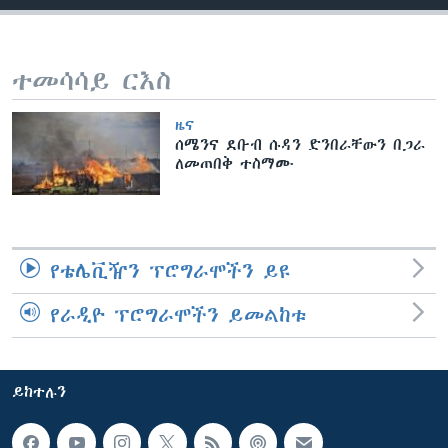
ቋንቋዎች
ተመሳሳይ ርእስ
ዜና
ሰሜንና ደቡብ ሱዳን ድንበራቸውን በጋራ
ለመጠበቅ ተስማሙ
የቴሌቪዥን ፕሮግራሞችን ይዩ
የራዲዮ ፕሮግራሞችን ይመልከቱ
ይከተሉን