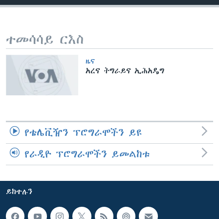
ቋንቋዎች
ተመሳሳይ ርእስ
ዜና
አረና ትግራይና ኢሕአዴግ
የቴሌቪዥን ፕሮግራሞችን ይዩ
የራዲዮ ፕሮግራሞችን ይመልከቱ
ይከተሉን