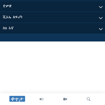
ድምጽ
ቋንቋዎች
ቪኦኤ አፍሪካ
ስለ እኛ
ቀጥታ