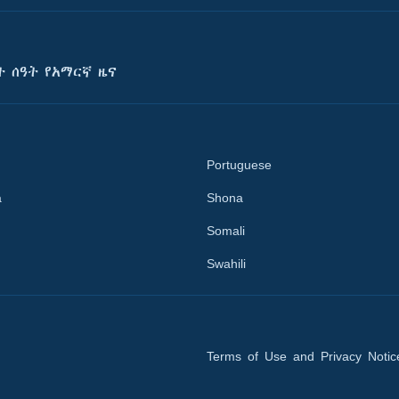
ት ሰዓት የአማርኛ ዜና
Portuguese
a
Shona
Somali
Swahili
Terms of Use and Privacy Notic