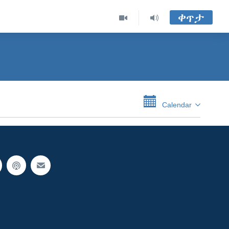
ቀጥታ
Calendar