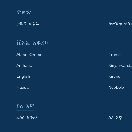
ድምጽ
ጋቢና ቪኦኤ
ከምሽቱ ሦስ
ቪኦኤ አፍሪካ
Afaan Oromoo
French
Amharic
Kinyarwand
English
Kirundi
Hausa
Ndebele
ስለ እኛ
Learning English
ርዕሰ አንቀፅ
ስለ እኛ
ይከተሉን