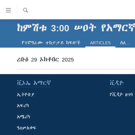
በቀላሉ
የመሥሪያ
ማገናኛዎች
ፈልግ
ከምሽቱ 3:00 ሠዐት የአማር
ዜና
ወደ
ኑሮ በጤንነት
ኢትዮጵያ
ዋናው
የፕሮግራሙ ተከታታይ ክፍሎች
ARTICLES
ስለ…
ይዘት
ጋቢና ቪኦኤ
አፍሪካ
እለፍ
ረቡዕ 29 ኦክቶበር 2025
ከምሽቱ ሦስት ሰዓት የአማርኛ ዜና
ዓለምአቀፍ
ወደ
ዋናው
ቪዲዮ
አሜሪካ
ይዘት
የፎቶ መድብሎች
መካከለኛው ምሥራቅ
ቪኦኤ አማርኛ
ቪዲዮ
እለፍ
ወደ
ክምችት
ኢትዮጵያ
የቪዲዮ ዘገባ
ዋናው
ይዘት
አፍሪካ
እለፍ
አሜሪካ
ዓለምአቀፍ