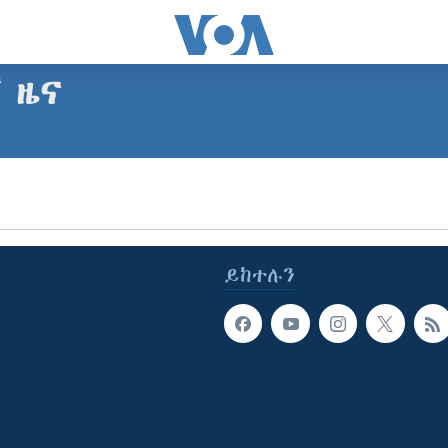
ኛ ዜና
ይከተሉን