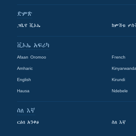
ድምጽ
ጋቢና ቪኦኤ
ከምሽቱ ሦስ
ቪኦኤ አፍሪካ
Afaan Oromoo
French
Amharic
Kinyarwand
English
Kirundi
Hausa
Ndebele
ስለ እኛ
Learning English
ርዕሰ አንቀፅ
ስለ እኛ
ይከተሉን