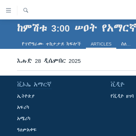
በቀላሉ
የመሥሪያ
ማገናኛዎች
ፈልግ
ከምሽቱ 3:00 ሠዐት የአማር
ዜና
ወደ
ኑሮ በጤንነት
ኢትዮጵያ
ዋናው
የፕሮግራሙ ተከታታይ ክፍሎች
ARTICLES
ስለ…
ይዘት
ጋቢና ቪኦኤ
አፍሪካ
እለፍ
ከምሽቱ ሦስት ሰዓት የአማርኛ ዜና
እሑድ 28 ዲሴምበር 2025
ዓለምአቀፍ
ወደ
ዋናው
ቪዲዮ
አሜሪካ
ይዘት
የፎቶ መድብሎች
መካከለኛው ምሥራቅ
እለፍ
ቪኦኤ አማርኛ
ቪዲዮ
ወደ
ክምችት
ኢትዮጵያ
የቪዲዮ ዘገባ
ዋናው
ይዘት
አፍሪካ
እለፍ
አሜሪካ
ዓለምአቀፍ