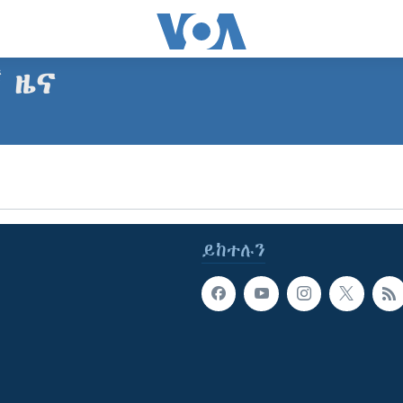
ኛ ዜና
SUBSCRIBE
Apple Podcasts
ይከተሉን
ይድረሰኝ / ይላክልኝ