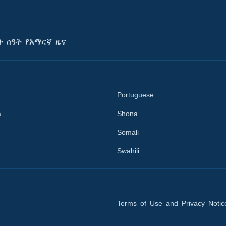
ት ሰዓት የአማርኛ ዜና
Portuguese
a
Shona
Somali
Swahili
Terms of Use and Privacy Notic