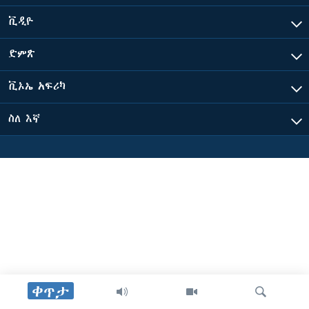
ቪዲዮ
ቋንቋዎች
ድምጽ
ቪኦኤ አፍሪካ
ስለ እኛ
ቀጥታ