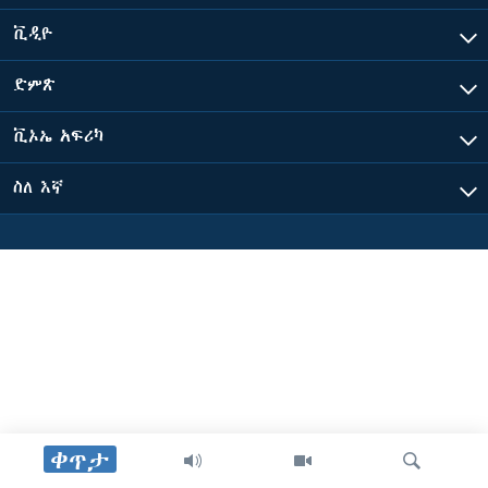
ቪዲዮ
ቋንቋዎች
ድምጽ
ቪኦኤ አፍሪካ
ስለ እኛ
ቀጥታ