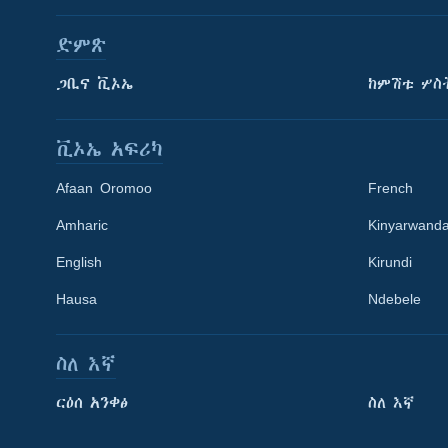
ድምጽ
ጋቢና ቪኦኤ
ከምሽቱ ሦስ
ቪኦኤ አፍሪካ
Afaan Oromoo
French
Amharic
Kinyarwand
English
Kirundi
Hausa
Ndebele
ስለ እኛ
Learning English
ርዕሰ አንቀፅ
ስለ እኛ
ይከተሉን