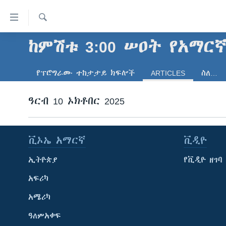
በቀላሉ
የመሥሪያ
ማገናኛዎች
ፈልግ
ከምሽቱ 3:00 ሠዐት የአማር
ዜና
ወደ
ኑሮ በጤንነት
ኢትዮጵያ
ዋናው
የፕሮግራሙ ተከታታይ ክፍሎች
ARTICLES
ስለ…
ይዘት
ጋቢና ቪኦኤ
አፍሪካ
እለፍ
ከምሽቱ ሦስት ሰዓት የአማርኛ ዜና
ዓርብ 10 ኦክቶበር 2025
ዓለምአቀፍ
ወደ
ዋናው
ቪዲዮ
አሜሪካ
ይዘት
የፎቶ መድብሎች
መካከለኛው ምሥራቅ
እለፍ
ቪኦኤ አማርኛ
ቪዲዮ
ወደ
ክምችት
ኢትዮጵያ
የቪዲዮ ዘገባ
ዋናው
ይዘት
አፍሪካ
እለፍ
አሜሪካ
ዓለምአቀፍ