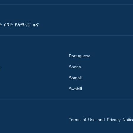
ት ሰዓት የአማርኛ ዜና
Portuguese
a
Shona
Somali
Swahili
Terms of Use and Privacy Notic