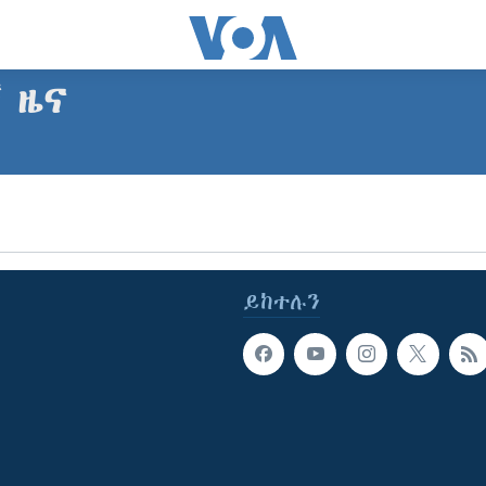
ኛ ዜና
SUBSCRIBE
Apple Podcasts
ይከተሉን
ይድረሰኝ / ይላክልኝ