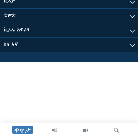
ቪዲዮ
ድምጽ
ቋንቋዎች
ቪኦኤ አፍሪካ
ስለ እኛ
ቀጥታ