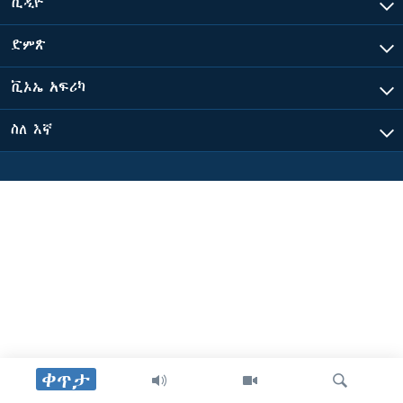
ቪዲዮ
ድምጽ
ቋንቋዎች
ቪኦኤ አፍሪካ
ስለ እኛ
ቀጥታ