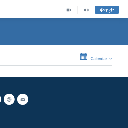
ቀጥታ
Calendar