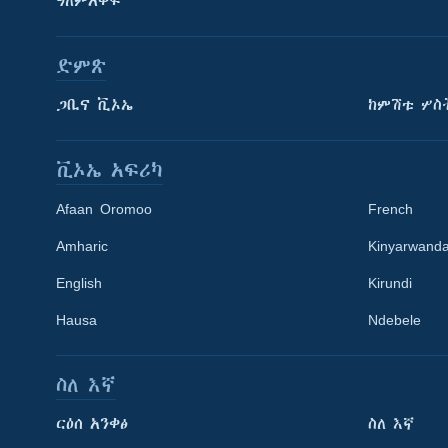
ዓለምአቀፍ
ድምጽ
ጋቢና ቪኦኤ
ከምሽቱ ሦስ
ቪኦኤ አፍሪካ
Afaan Oromoo
French
Amharic
Kinyarwand
English
Kirundi
Hausa
Ndebele
ስለ እኛ
Learning English
ርዕሰ አንቀፅ
ስለ እኛ
ይከተሉን