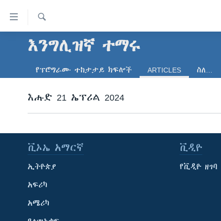
በቀላሉ
የመሥሪያ
ማገናኛዎች
ፈልግ
እንግሊዝኛ ተማሩ
ዜና
ወደ
ኑሮ በጤንነት
ኢትዮጵያ
ዋናው
የፕሮግራሙ ተከታታይ ክፍሎች
ARTICLES
ስለ…
ይዘት
ጋቢና ቪኦኤ
አፍሪካ
እለፍ
እሑድ 21 ኤፕሪል 2024
ከምሽቱ ሦስት ሰዓት የአማርኛ ዜና
ዓለምአቀፍ
ወደ
ዋናው
ቪዲዮ
አሜሪካ
ይዘት
የፎቶ መድብሎች
መካከለኛው ምሥራቅ
እለፍ
ቪኦኤ አማርኛ
ቪዲዮ
ወደ
ክምችት
ዋናው
ኢትዮጵያ
የቪዲዮ ዘገባ
ይዘት
እለፍ
አፍሪካ
አሜሪካ