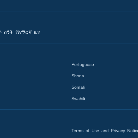
ት ሰዓት የአማርኛ ዜና
Portuguese
a
Shona
Somali
Swahili
Terms of Use and Privacy Notic