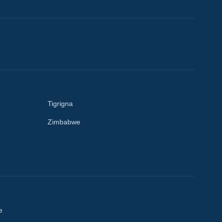
Tigrigna
Zimbabwe
e