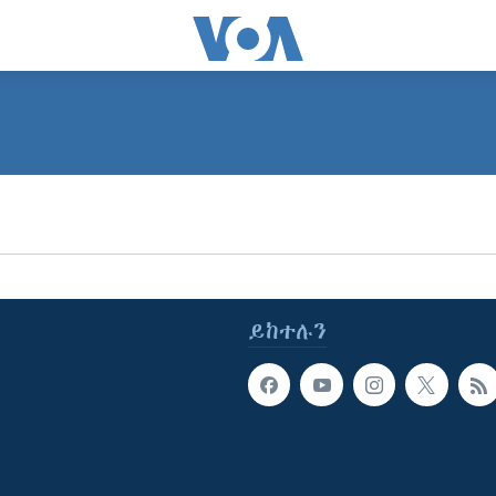
ይከተሉን