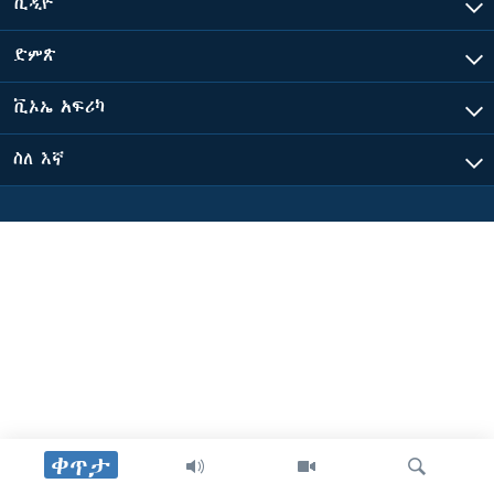
ቪዲዮ
ድምጽ
ቋንቋዎች
ቪኦኤ አፍሪካ
ስለ እኛ
ቀጥታ