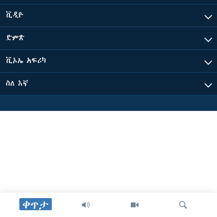
ቪዲዮ
ቋንቋዎች
ድምጽ
ቪኦኤ አፍሪካ
ስለ እኛ
ቀጥታ