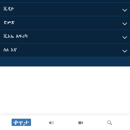
ቪዲዮ
ቋንቋዎች
ድምጽ
ቪኦኤ አፍሪካ
ስለ እኛ
ቀጥታ