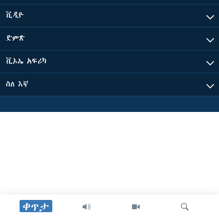
ቪዲዮ
ቋንቋዎች
ድምጽ
ቪኦኤ አፍሪካ
ስለ እኛ
ቀጥታ