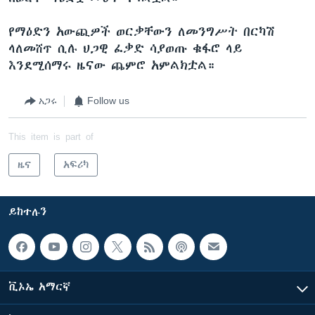
የማዕድን አውጪዎች ወርቃቸውን ለመንግሥት በርካሽ
ላለመሸጥ ሲሉ ህጋዊ ፈቃድ ሳያወጡ ቁፋሮ ላይ
እንደሚሰማሩ ዜናው ጨምሮ አምልክቷል።
አጋሩ
Follow us
This item is part of
ዜና
አፍሪካ
ይከተሉን
ቪኦኤ አማርኛ