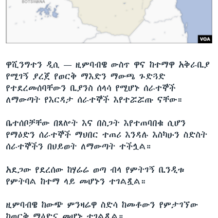
ቋንቋዎች
ዋሺንግተን ዲሲ —
ዚምባብዌ ውስጥ ዋና ከተማዋ አቅራቢያ
የሚገኝ ያረጀ የወርቅ ማእድን ማውጫ ጉድጓድ
የተደረመሰባቸውን ቢያንስ ሰላሳ የሚሆኑ ሰራተኞች
ለማውጣት የእርዳታ ሰራተኞች እየተሯሯጡ ናቸው።
ቤተሰቦቻቸው በጸሎት እና በስጋት እየተጠባበቁ ሲሆን
የማዕድን ሰራተኞች ማህበር ተጠሪ እንዳሉ እስካሁን ስድስት
ሰራተኞችን በህይወት ለማውጣት ተችሏል።
አደጋው የደረሰው ከሃሬሬ ወጣ ብላ የምትገኝ ቢንዲቱ
የምትባል ከተማ ላይ መሆኑን ተገልጿል።
ዚምባብዌ ከውጭ ምንዛሬዋ ስድሳ ከመቶውን የምታገኘው
ከወርቅ ማዕድኗ መሆኑ ተገልጿል።