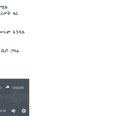
የሚሉ
ሪዎች ዛሬ
ታሠሩም እንዳሉ
 ቢሮ ኃላፊ
D
SHARE
6:18