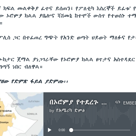
2ኛ ክፍል መልቀቅያ ፈተና ይሰጠን፤ የፖለቲካ እስረኞች ይፈቱ” 
ው ኦሮምያ ክልል ያቤሎና ሻሸመኔ ከተሞች ውስጥ የተወሰኑ ተማ
።
ፖሊስ ጋር በተፈጠረ ግጭት የአንድ ወጣት ህይወት ማለፉና የ
ክታር ጀማል ያነጋገራቸው የኦሮምያ ክልል ፀጥታና አስተዳደር
ጣኝ ነበር ብለዋል።
ያዘው የድምጽ ፋይል ያድምጡ፡፡
በኦሮምያ የተደረጉ ሰልፎች
EMBE
by
የአሜሪካ ድምፅ
No media source currently available
0:00