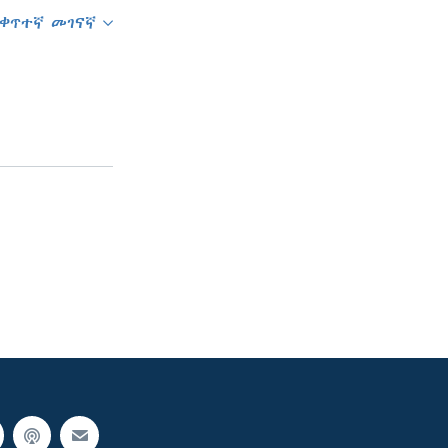
ቀጥተኛ መገናኛ
SHARE