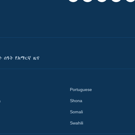
ት ሰዓት የአማርኛ ዜና
Portuguese
a
Shona
Somali
Swahili