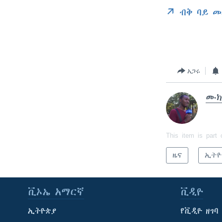
ብቅ ባይ መ
አጋሩ
ሙክ
This item is part 
ዜና
ኢትዮ
ቪኦኤ አማርኛ
ቪዲዮ
ኢትዮጵያ
የቪዲዮ ዘገባ