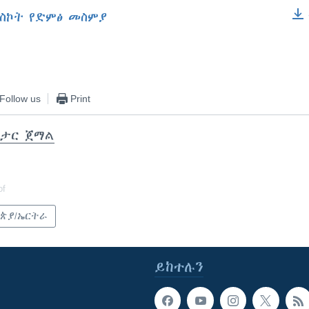
ስኮት የድምፅ መስምያ
EMBED
Follow us
Print
ታር ጀማል
of
ጵያ/ኤርትራ
ይከተሉን