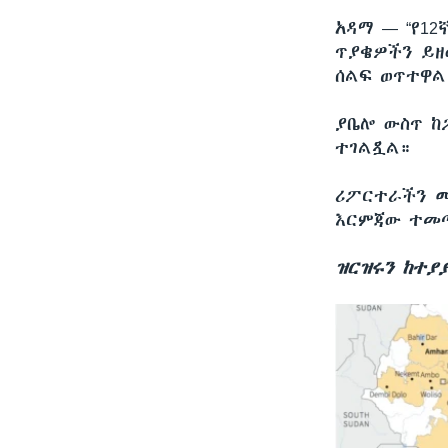
አዳማ —
“የ1
ጥያቄዎችን ይዘ
ሰልፍ ወጥተዋል
ያቤሎ ውስጥ ከ
ተገልጿል።
ሪፖርተራችን ሙ
እርምጃው ተመጣ
ዝርዝሩን ከተያ