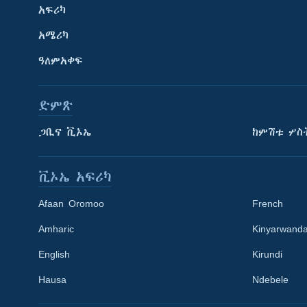
አፍሪካ
አሜሪካ
ዓለምአቀፍ
ድምጽ
ጋቢና ቪኦኤ
ከምሽቱ ሦስ
ቪኦኤ አፍሪካ
Afaan Oromoo
French
Amharic
Kinyarwand
English
Kirundi
Learning English
Hausa
Ndebele
ይከተሉን