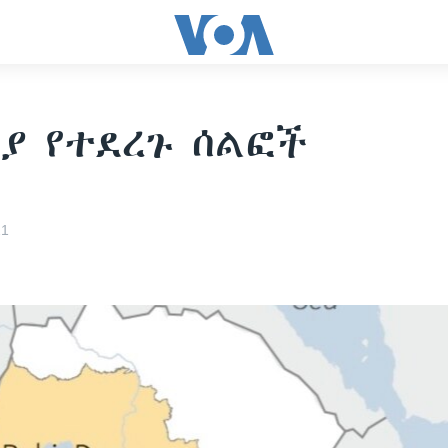
ያ የተደረጉ ሰልፎች
21