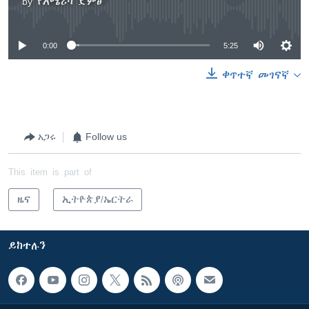
by
የአሜሪካ ድምፅ
No media source currently available
0:00
5:25
ቀጥተኛ መገናኛ
አጋሩ
Follow us
This item is part of
ዜና
ኢትዮጵያ/ኤርትራ
ይከተሉን