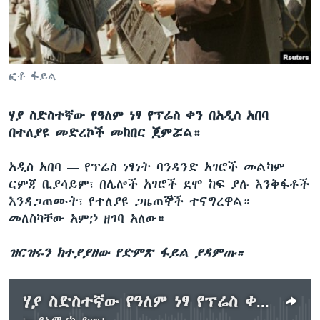
ቋንቋዎች
ፎቶ ፋይል
ሃያ ስድስተኛው የዓለም ነፃ የፕሬስ ቀን በአዲስ አበባ
በተለያዩ መድረኮች መከበር ጀምሯል።
አዲስ አበባ —
የፕሬስ ነፃነት ባንዳንድ አገሮች መልካም
ርምጃ ቢያሳይም፣ በሌሎች አገሮች ደሞ ከፍ ያሉ እንቅፋቶች
እንዳጋጠሙት፣ የተለያዩ ጋዜጠኞች ተናግረዋል።
መለስካቸው አምኃ ዘገባ አለው።
ዝርዝሩን ከተያያዘው የድምጽ ፋይል ያዳምጡ።
ሃያ ስድስተኛው የዓለም ነፃ የፕሬስ ቀን በአዲስ አበባ