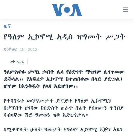
በቀላሉ
የመሥሪያ
ማገናኛዎች
ዜና
ዜና
ወደ
የዓለም ኢኮኖሚ አዲስ ዝግመት ሥጋት
ዋናው
ኑሮ በጤንነት
ኢትዮጵያ
ይዘት
ጃንዩወሪ 18, 2012
ጋቢና ቪኦኤ
እለፍ
አፍሪካ
ወደ
አጋሩ
ከምሽቱ ሦስት ሰዓት የአማርኛ ዜና
ዓለምአቀፍ
ዋናው
ዓለምአቀፉ ምጣኔ ኃብት ሌላ የዕድገት ማዝገም ሊገጥመው
ቪዲዮ
ይዘት
አሜሪካ
ይችላል፡፡ የአፍሪቃ ኢኮኖሚ ከተጠበቀው በላይ ያድጋል፤
እለፍ
የፎቶ መድብሎች
መካከለኛው ምሥራቅ
ሆኖም ከእንቅፋት የፀዳ አይሆንም፡፡
ወደ
ክምችት
ዋናው
የተባበሩት መንግሥታት ድርጅት የዓለም ኢኮኖሚን
ይዘት
በቃኘበት ዘገባው ከስድስት ወራት በፊት የሰጠውን ትንበያ
እለፍ
Learning English
ባብዛኛው ሽሮ ግምቱን ዝቅ አድርጎታል።
ይከተሉን
በሚቀጥሉት ሁለት ዓመታት የዓለም ኢኮኖሚ እጅግ አደገ