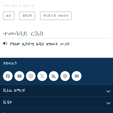
This item is part of
ዜና
አፍሪካ
ዩናይትድ ስቴትስ
ተመሳሳይ ርእስ
የዓለም ኢኮኖሚ አዲስ ዝግመት ሥጋት
ይከተሉን
ቪኦኤ አማርኛ
ቪዲዮ