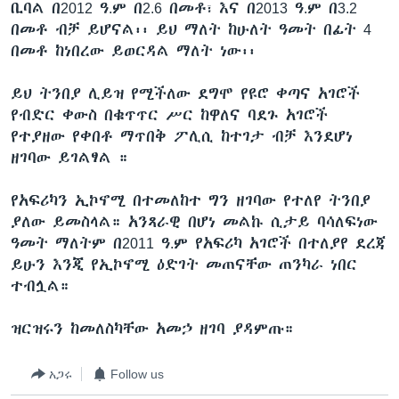
ቢባል በ2012 ዓ.ም በ2.6 በመቶ፣ እና በ2013 ዓ.ም በ3.2
በመቶ ብቻ ይሆናል፡፡ ይህ ማለት ከሁለት ዓመት በፊት 4
በመቶ ከነበረው ይወርዳል ማለት ነው፡፡
ቋንቋዎች
ይህ ትንበያ ሊይዝ የሚችለው ደግሞ የዩሮ ቀጣና አገሮች
የብድር ቀውስ በቁጥጥር ሥር ከዋለና ባደጉ አገሮች
የተያዘው የቀበቶ ማጥበቅ ፖሊሲ ከተገታ ብቻ እንደሆነ
ዘገባው ይገልፃል ።
የአፍሪካን ኢኮኖሚ በተመለከተ ግን ዘገባው የተለየ ትንበያ
ያለው ይመስላል። አንጻራዊ በሆነ መልኩ ሲታይ ባሳለፍነው
ዓመት ማለትም በ2011 ዓ.ም የአፍሪካ አገሮች በተለያየ ደረጃ
ይሁን እንጂ የኢኮኖሚ ዕድገት መጠናቸው ጠንካራ ነበር
ተብሏል።
ዝርዝሩን ከመለስካቸው አመኃ ዘገባ ያዳምጡ።
አጋሩ
Follow us