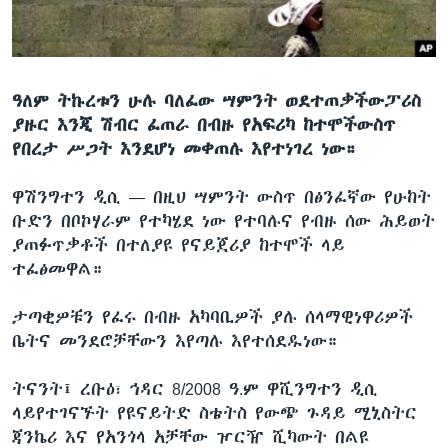
ቋንቋዎች
ዓለም ትኩረቱን ሁሉ ባለፈው ሣምንት ወደተጠቃችውፓሪስ
ያዙር እንጂ ሽብር ፈጠራ በብዙ የአፍሪካ ከተሞችውስጥ
የበረታ ሥጋት እንደሆነ መቀጠሉ እየተነገረ ነው።
ዋሽንግተን ዲሲ —
በዚህ ሣምንት ውስጥ በፅንፈኛው የሁከት
ቡድን በቦኮሃራም የተካሄደ ነው የተባሉና የብዙ ሰው ሕይወት
ያጠፉጥቃቶች በተለያዩ የናይጀሪያ ከተሞች ላይ
ተፈፅመዋል።
ታጣቂዎቹን የፈሩ በብዙ አካባቢዎች ያሉ ሰላማዊነዋሪዎች
ቤትና መንደሮቻቸውን እየጣሉ እየተሰደዱነው።
ትናንት፤ ረቡዕ፣ ኅዳር 8/2008 ዓ.ም ዋሺንግተን ዲሲ
ላይየተገናኙት የዩናይትድ ስቴትስ የውጭ ጉዳይ ሚኒስትር
ጃንኬሪ እና የአንጎላ አቻቸው ዦርዥ ሺካውት በልዩ