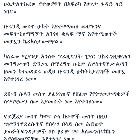
ሁኔታአተኩረው የተወያዩት በአፍሪካ የፀጥታ ጉዳይ ላይ
ነበር።
ቡሩንዲ ውስጥ ሁከት እየተቀጣጠለ መሆኑንና
መፍትኄለማግኘት አንጎላ ቁልፍ ሚና እየተጫወተች
መሆኗን ኬሪአስታውቀዋል።
ካለፈው ሚያዝያ አንስቶ ፕሬዚዳንት ፒየር ንኩሩንዚዛየሕገ-
መንግሥቱን ድንጋጌ በሚረግጥ ሁኔታ ለሦስተኛየሥልጣን
ዘመን ከተወዳደሩ ወዲህ ቡሩንዲ ሁከትእያረገዘች መሆኗ
እየተነገረ ነው።
ደቡብ ሱዳን ውስጥ ያፈነገጡና የሸፈቱ የየጎሣውታጣቂዎች
ሰላማዊውን ሰው እያመሱት ነው እየተባለነው።
ናይጀሪያ ውስጥ ካኖና ዮላ ከተሞች ውስጥ በዚህ
ሣምንትየደረሱትና የሰላሣ በላይ ሰው ሕይወት
ያጠፉትፍንዳታዎች ቦኮ ሃራም ገና አለመንበርከኩን
እያሳዩመሆናቸው እየተነገረ ነው።