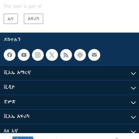
This item is part of
ዜና
አፍሪካ
ይከተሉን
ቪኦኤ አማርኛ
ቪዲዮ
ድምጽ
ቪኦኤ አፍሪካ
ስለ እኛ