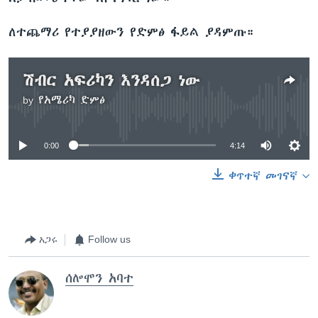
ለተጨማሪ የተያያዘውን የድምፅ ፋይል ያዳምጡ።
ሽብር አፍሪካን እንዳሰጋ ነው
by
የአሜሪካ ድምፅ
No media source currently available
0:00
4:14
ቀጥተኛ መገናኛ
አጋሩ
Follow us
ሰሎሞን አባተ