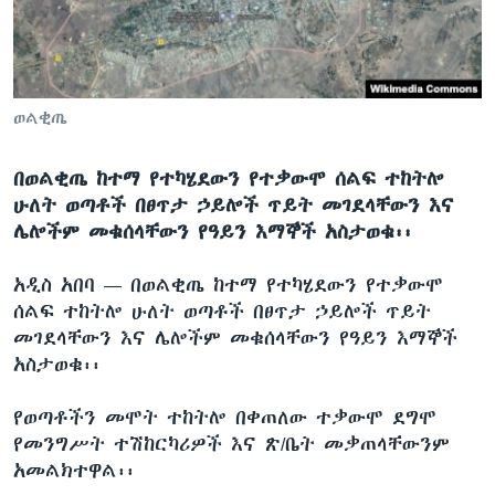
ቋንቋዎች
ወልቂጤ
በወልቂጤ ከተማ የተካሄደውን የተቃውሞ ሰልፍ ተከትሎ
ሁለት ወጣቶች በፀጥታ ኃይሎች ጥይት መገደላቸውን እና
ሌሎችም መቁሰላቸውን የዓይን እማኞች አስታወቁ፡፡
አዲስ አበባ —
በወልቂጤ ከተማ የተካሄደውን የተቃውሞ
ሰልፍ ተከትሎ ሁለት ወጣቶች በፀጥታ ኃይሎች ጥይት
መገደላቸውን እና ሌሎችም መቁሰላቸውን የዓይን እማኞች
አስታወቁ፡፡
የወጣቶችን መሞት ተከትሎ በቀጠለው ተቃውሞ ደግሞ
የመንግሥት ተሽከርካሪዎች እና ጽ/ቤት መቃጠላቸውንም
አመልክተዋል፡፡