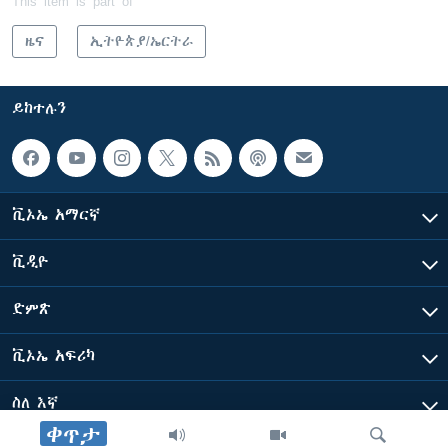
This item is part of
ዜና
ኢትዮጵያ/ኤርትራ
ይከተሉን
ቪኦኤ አማርኛ
ቪዲዮ
ድምጽ
ቪኦኤ አፍሪካ
ስለ እኛ
ቀጥታ