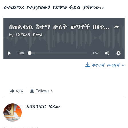
ለተጨማሪ የተያያዘውን የድምፅ ፋይል ያዳምጡ፡፡
በወልቂጤ ከተማ ሁለት ወጣቶች በፀጥታ ኃይሎች ተገደሉ
by
የአሜሪካ ድምፅ
No media source currently available
0:00
4:57
ቀጥተኛ መገናኛ
አጋሩ
Follow us
እስክንድር ፍሬው