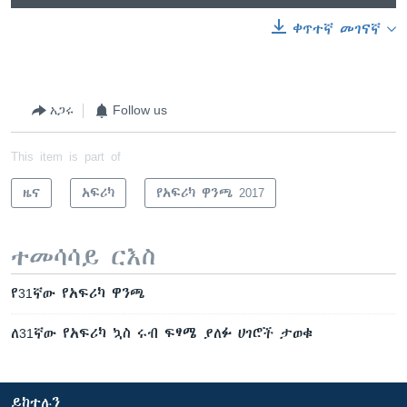
ቀጥተኛ መገናኛ
አጋሩ
Follow us
This item is part of
ዜና
አፍሪካ
የአፍሪካ ዋንጫ 2017
ተመሳሳይ ርእስ
የ31ኛው የአፍሪካ ዋንጫ
ለ31ኛው የአፍሪካ ኳስ ሩብ ፍፃሜ ያለፉ ሀገሮች ታወቁ
ይከተሉን