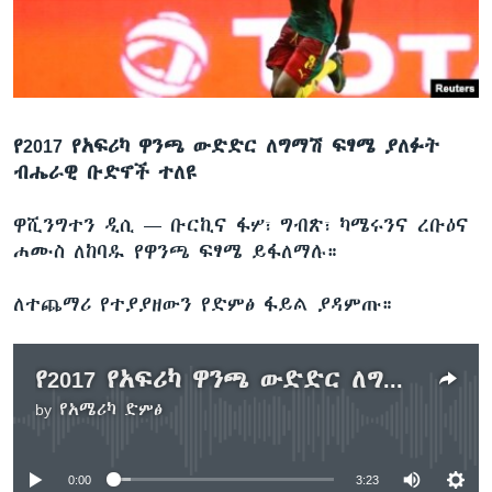
ቋንቋዎች
የ2017 የአፍሪካ ዋንጫ ውድድር ለግማሽ ፍፃሜ ያለፉት
ብሔራዊ ቡድኖች ተለዩ
ዋሺንግተን ዲሲ —
ቡርኪና ፋሦ፣ ግብጽ፣ ካሜሩንና ረቡዕና
ሐሙስ ለከባዱ የዋንጫ ፍፃሜ ይፋለማሉ።
ለተጨማሪ የተያያዘውን የድምፅ ፋይል ያዳምጡ።
የ2017 የአፍሪካ ዋንጫ ውድድር ለግማሽ ፍፃሜ ያለፉት ብሔራዊ ቡድኖች ተለዩ
by
የአሜሪካ ድምፅ
No media source currently available
0:00
3:23