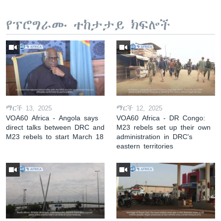
የፕሮግራሙ ተከታታይ ክፍሎች
ማርች 13, 2025
ማርች 12, 2025
VOA60 Africa - Angola says
VOA60 Africa - DR Congo:
direct talks between DRC and
M23 rebels set up their own
M23 rebels to start March 18
administration in DRC's
eastern territories