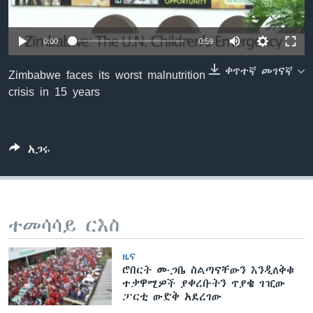
0:00
0:59
ቋንቋዎች
ቀጥተኛ መገናኛ
Zimbabwe faces its worst malnutrition
crisis in 15 years
አጋሩ
ተመሳሳይ ርእስ
ዜና
ሮበርት ሙጋቤ ስልጣናቸውን እንዲለቅቁ
ተቃዋሚዎች ያቀረቡትን ጥያቄ ገዢው
ፓርቲ ውድቅ አደረገው