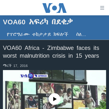
በቀላሉ
የመሥሪያ
ማገናኛዎች
VOA60 አፍሪካ በደቂቃ
ዜና
ወደ
ዋናው
የፕሮግራሙ ተከታታይ ክፍሎች
ስለ…
ኑሮ በጤንነት
ኢትዮጵያ
ይዘት
ጋቢና ቪኦኤ
እለፍ
አፍሪካ
VOA60 Africa - Zimbabwe faces its
ወደ
ከምሽቱ ሦስት ሰዓት የአማርኛ ዜና
ዓለምአቀፍ
worst malnutrition crisis in 15 years
ዋናው
ቪዲዮ
ይዘት
አሜሪካ
ማርች 17, 2016
እለፍ
የፎቶ መድብሎች
መካከለኛው ምሥራቅ
ወደ
ክምችት
ዋናው
ይዘት
እለፍ
Learning English
No media source currently available
ይከተሉን