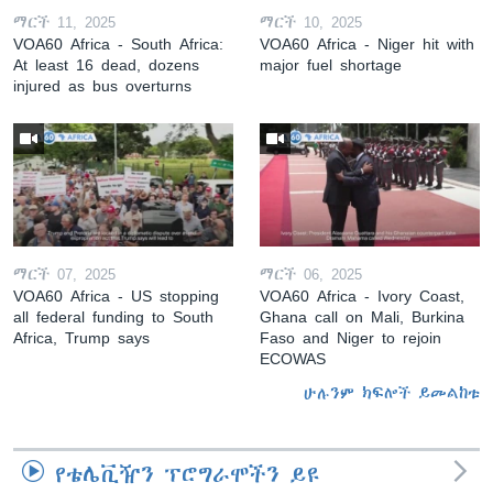
ማርች 11, 2025
ማርች 10, 2025
VOA60 Africa - South Africa:
VOA60 Africa - Niger hit with
At least 16 dead, dozens
major fuel shortage
injured as bus overturns
ማርች 07, 2025
ማርች 06, 2025
VOA60 Africa - US stopping
VOA60 Africa - Ivory Coast,
all federal funding to South
Ghana call on Mali, Burkina
Africa, Trump says
Faso and Niger to rejoin
ECOWAS
ሁሉንም ክፍሎች ይመልከቱ
የቴሌቪዥን ፕሮግራሞችን ይዩ