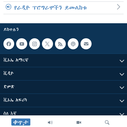
የራዲዮ ፕሮግራሞችን ይመልከቱ
ይከተሉን
ቪኦኤ አማርኛ
ቪዲዮ
ድምጽ
ቪኦኤ አፍሪካ
ስለ እኛ
ቀጥታ