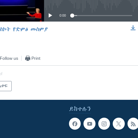
0:00
ስኮት የድምፅ መስምያ
EMBED
Follow us
Print
of
አቀፍ
ይከተሉን