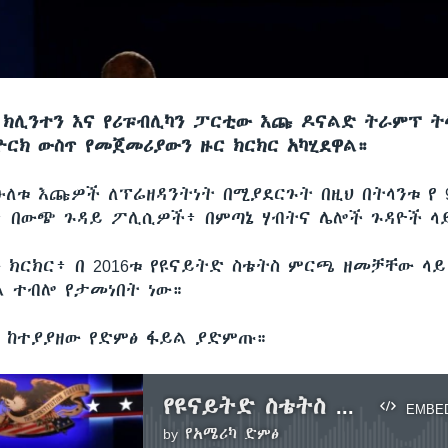
 ክሊንተን እና የሪፑብሊካን ፓርቲው እጩ ዶናልድ ትራምፕ ት
ዮርክ ውስጥ የመጀመሪያውን ዙር ክርክር አካሂደዋል።
ሁለቱ እጩዎች ለፕሬዘዳንትነት በሚያደርጉት በዚህ በትላንቱ የ 
፥ በውጭ ጉዳይ ፖሊሲዎች፥ በምጣኔ ሃብትና ሌሎች ጉዳዮች ላ
 ክርክር፥ በ 2016ቱ የዩናይትድ ስቴትስ ምርጫ ዘመቻቸው ላይ
 ተብሎ የታመነበት ነው።
ን ከተያያዘው የድምፅ ፋይል ያድምጡ።
የዩናይትድ ስቴትስ ፕሬዝደንታዊ ምርጫ እጩ ተወዳዳሪዎች የመጀመርያው ዙር ክርክር አካሄዱ
EMBE
by
የአሜሪካ ድምፅ
No media source currently available