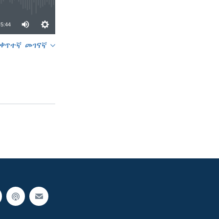
5:44
ቀጥተኛ መገናኛ
SHARE