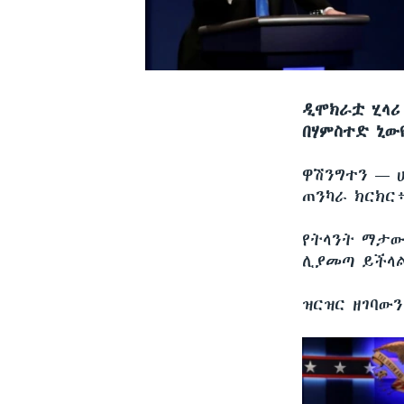
ዲሞክራቷ ሂላሪ
በሃምስተድ ኒው
ዋሽንግተን —
ጠንካራ ክርክር
የትላንት ማታው
ሊያመጣ ይችላል
ዝርዝር ዘገባው