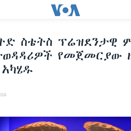
ትድ ስቴትስ ፕሬዝደንታዊ 
ተወዳዳሪዎች የመጀመርያው 
 አካሄዱ
016