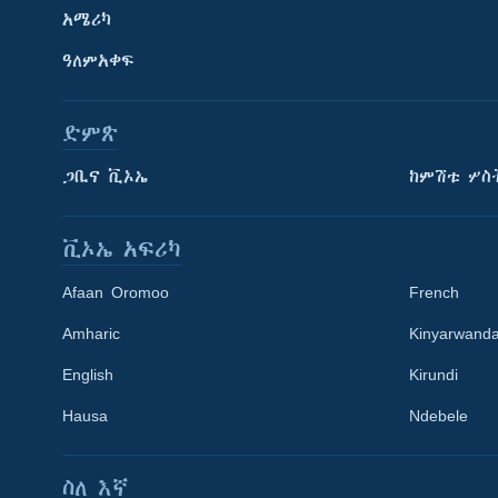
አሜሪካ
ዓለምአቀፍ
ድምጽ
ጋቢና ቪኦኤ
ከምሽቱ ሦስ
ቪኦኤ አፍሪካ
Afaan Oromoo
French
Amharic
Kinyarwand
English
Kirundi
Learning English
Hausa
Ndebele
ይከተሉን
ስለ እኛ