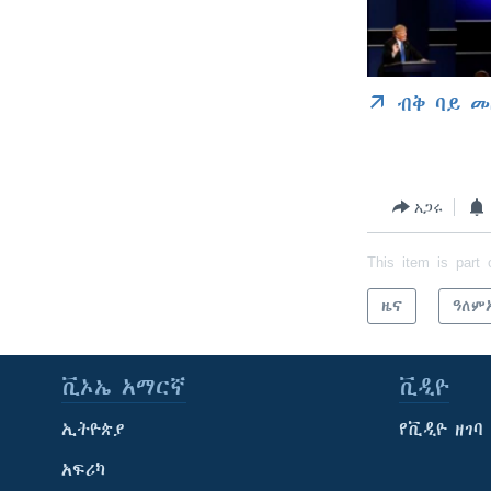
ብቅ ባይ መ
አጋሩ
This item is part 
ዜና
ዓለም
ቪኦኤ አማርኛ
ቪዲዮ
ኢትዮጵያ
የቪዲዮ ዘገባ
አፍሪካ