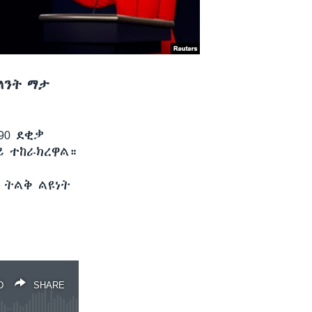
ላንት ማታ
90 ደቂቃ
ይ ተከራክረዋል።
 ትልቅ ልዩነት
D
SHARE