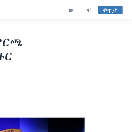
ቀጥታ
ምርጫ
ዙር