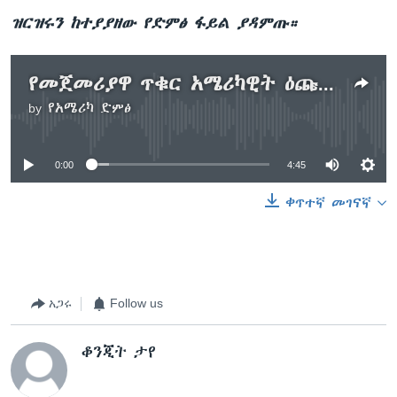
ዝርዝሩን ከተያያዘው የድምፅ ፋይል ያዳምጡ።
የመጀመሪያዋ ጥቁር አሜሪካዊት ዕጩ ምክትል ፕሬዚዳንት
by
የአሜሪካ ድምፅ
No media source currently available
0:00
4:45
ቀጥተኛ መገናኛ
አጋሩ
Follow us
ቆንጂት ታየ