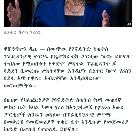
ቋንቋዎች
ሴኔተር ካምላ ሃሪስን
ዋሺንግተን ዲሲ —
በመጭው የዩናይትድ ስቴትስ
ፕሬዚዳንታዊ ምርጫ የዴሞክራቲክ ፓርቲው “ዕጩ ይሆናሉ”
ተብለው የሚጠበቁት የቀድሞ ምክትል ፕሬዚዳንት ጆ
ባይደን ቢመረጡ ምክትላቸው እንዲሆኑ ሴኔተር ካምላ ሃሪስን
በይፋ አጭተዋል። አብረዋቸው እንዲወዳደሩም
መርጠዋቸዋል።
በዚህም የካሊፎርኒያዋ የዩናይትድ ስቴትስ የህግ መወሰኛ
ምክር ቤት አባል ካምላ ሃሪስ ከአንጋፋዎቹ የሃገሪቱ አውራ
ፓርቲዎች አንዱን ወክለው በፕሬዚዳንታዊ ምርጫ
በመቅረብ የመጀመሪያዋ ጥቁር ሴት እንዲሁም የመጀመሪያ
ከህንድ ቤተሰብ የተወለዱ ይሆናሉ።