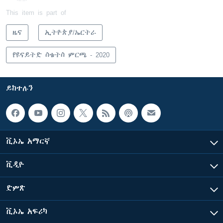
This item is part of
ዜና
ኢትዮጵያ/ኤርትራ
የዩናይትድ ስቴትስ ምርጫ - 2020
ይከተሉን
ቪኦኤ አማርኛ
ቪዲዮ
ድምጽ
ቪኦኤ አፍሪካ