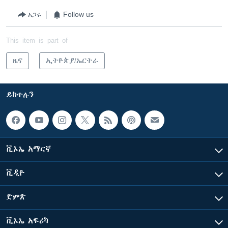
አጋሩ
Follow us
This item is part of
ዜና
ኢትዮጵያ/ኤርትራ
ይከተሉን
ቪኦኤ አማርኛ
ቪዲዮ
ድምጽ
ቪኦኤ አፍሪካ