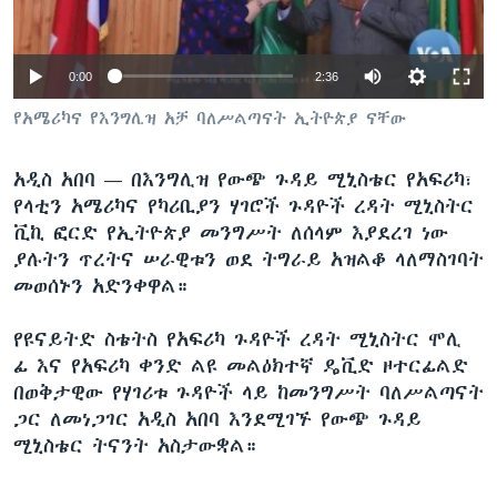
0:00
2:36
ቋንቋዎች
የአሜሪካና የእንግሊዝ አቻ ባለሥልጣናት ኢትዮጵያ ናቸው
አዲስ አበባ —
በእንግሊዝ የውጭ ጉዳይ ሚኒስቴር የአፍሪካ፣
የላቲን አሜሪካና የካሪቢያን ሃገሮች ጉዳዮች ረዳት ሚኒስትር
ቪኪ ፎርድ የኢትዮጵያ መንግሥት ለሰላም እያደረገ ነው
ያሉትን ጥረትና ሠራዊቱን ወደ ትግራይ አዝልቆ ላለማስገባት
መወሰኑን አድንቀዋል።
የዩናይትድ ስቴትስ የአፍሪካ ጉዳዮች ረዳት ሚኒስትር ሞሊ
ፊ እና የአፍሪካ ቀንድ ልዩ መልዕክተኛ ዴቪድ ዞተርፊልድ
በወቅታዊው የሃገሪቱ ጉዳዮች ላይ ከመንግሥት ባለሥልጣናት
ጋር ለመነጋገር አዲስ አበባ እንደሚገኙ የውጭ ጉዳይ
ሚኒስቴር ትናንት አስታውቋል።