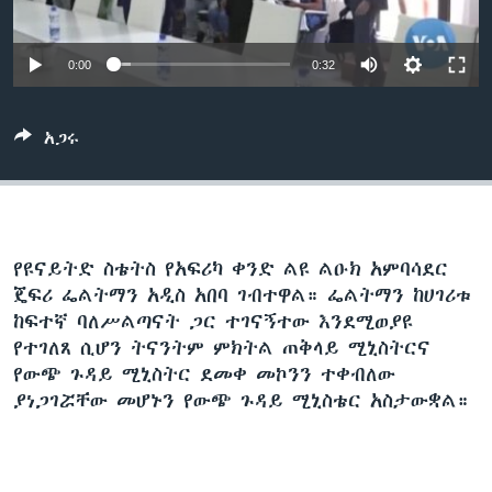
0:00
0:32
ቋንቋዎች
አጋሩ
የዩናይትድ ስቴትስ የአፍሪካ ቀንድ ልዩ ልዑክ አምባሳደር
ጄፍሪ ፌልትማን አዲስ አበባ ገብተዋል። ፌልትማን ከሀገሪቱ
ከፍተኛ ባለሥልጣናት ጋር ተገናኝተው እንደሚወያዩ
የተገለጸ ሲሆን ትናንትም ምክትል ጠቅላይ ሚኒስትርና
የውጭ ጉዳይ ሚኒስትር ደመቀ መኮንን ተቀብለው
ያነጋገሯቸው መሆኑን የውጭ ጉዳይ ሚኒስቴር አስታውቋል።