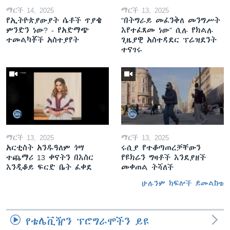
ማርች 14, 2025
ማርች 13, 2025
የኢትዮጵያውያት ሴቶች ጥያቄ
"በትግራይ መፈንቅለ መንግሥት
ምንድን ነው? - የአድማጭ
እየተፈጸመ ነው" ሲሉ የክልሉ
ተመልካቾች አስተያየት
ጊዜያዊ አስተዳደር ፕሬዝደንት
ተናገሩ
ማርች 13, 2025
ማርች 13, 2025
አርቲስት አንዱዓለም ጎሣ
ሩሲያ የተቆጣጠረቻቸውን
ተጨማሪ 13 ቀናትን በእስር
የዩክሬን ግዛቶች እንደያዘች
እንዲቆይ ፍርድ ቤት ፈቀደ
መቀጠል ትሻለች
ሁሉንም ክፍሎች ይመልከቱ
የቴሌቪዥን ፕሮግራሞችን ይዩ