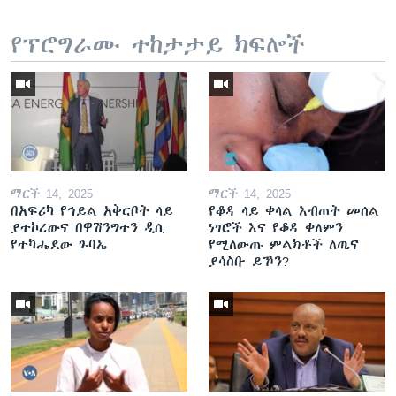
የፕሮግራሙ ተከታታይ ክፍሎች
ማርች 14, 2025
ማርች 14, 2025
በአፍሪካ የኅይል አቅርቦት ላይ
የቆዳ ላይ ቀላል እብጠት መሰል
ያተኮረውና በዋሽንግተን ዲሲ
ነገሮች እና የቆዳ ቀለምን
የተካሔደው ጉባኤ
የሚለውጡ ምልክቶች ለጤና
ያሳስቡ ይኾን?