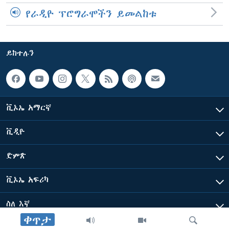
የራዲዮ ፕሮግራሞችን ይመልከቱ
ይከተሉን
ቪኦኤ አማርኛ
ቪዲዮ
ድምጽ
ቪኦኤ አፍሪካ
ስለ እኛ
ቀጥታ